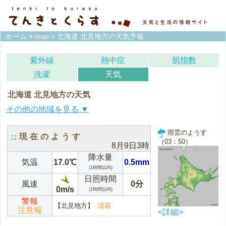
ホーム
>
map
> 北海道 北見地方の天気予報
紫外線
熱中症
肌指数
洗濯
天気
北海道 北見地方の天気
宗谷地方(稚内)
上川地方(旭川)
雨雲のようす
現在のようす
（03：50）
8月9日3時
留萌地方(留萌)
石狩地方(札幌)
降水量
気温
17.0℃
0.5mm
(1時間以内)
空知地方(岩見沢)
後志地方(倶知安)
日照時間
風速
0分
0m/s
(1時間以内)
網走地方(網走)
北見地方(北見)
警報
【北見地方】
濃霧
注意報
<詳細>
紋別地方(紋別)
釧路地方(釧路)