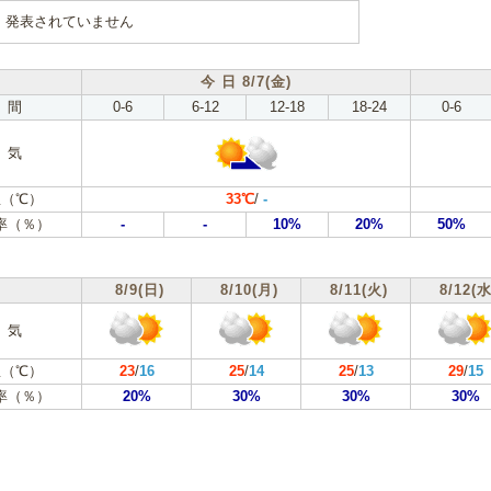
発表されていません
今 日 8/7(金)
 間
0-6
6-12
12-18
18-24
0-6
 気
（℃）
33℃
/
-
率（％）
-
-
10%
20%
50%
8/9(日)
8/10(月)
8/11(火)
8/12(水
 気
（℃）
23
/
16
25
/
14
25
/
13
29
/
15
率（％）
20%
30%
30%
30%