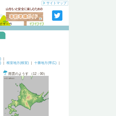
サイトマップ
)
｜
)
｜
根室地方(根室)
｜
十勝地方(帯広)
｜
雨雲のようす （12：00）