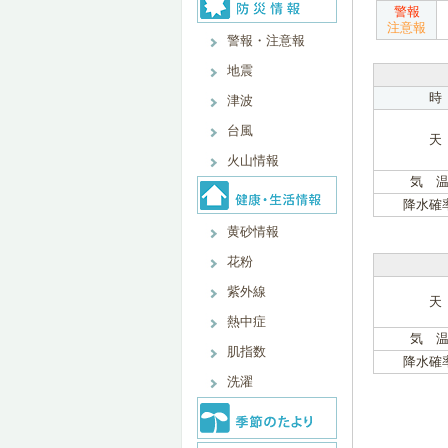
警報
注意報
警報・注意報
地震
時
津波
台風
天
火山情報
気 温
降水確
黄砂情報
花粉
紫外線
天
熱中症
気 温
肌指数
降水確
洗濯