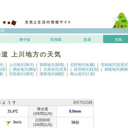
予報
海道 上川地方の天気
内)
｜
上川地方(旭川)
｜
留萌地方(留萌)
｜
石狩地方(札幌)
｜
空知地方(岩見沢
知安)
｜
網走地方(網走)
｜
北見地方(北見)
｜
紋別地方(紋別)
｜
釧路地方(釧路
蘭)
｜
日高地方(浦河)
｜
渡島地方(函館)
｜
桧山地方(江差)
のようす
8月7日11時
降水量
31.6℃
0.0mm
(1時間以内)
日照時間
3m/s
58分
(1時間以内)