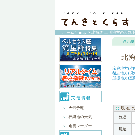
ホーム
>
map
> 北海道 上川地方の天気
北
宗谷地方(稚
後志地方(倶
胆振地方(室
天気予報
現在
行楽地の天気
気温
雨雲レーダー
風速