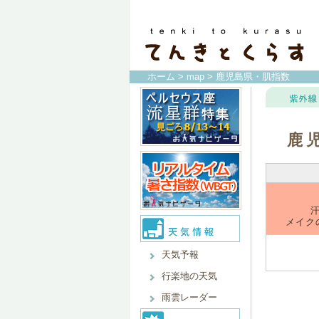
ホーム
>
map
> 鹿児島県・肌指数
鹿
メイク
天気予報
行楽地の天気
雨雲レーダー