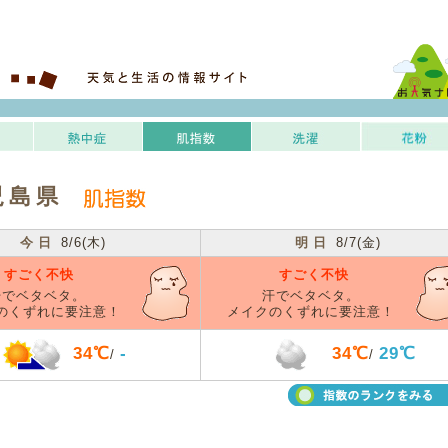
児島県
今日
8/6(木)
明日
8/7(金)
すごく不快
すごく不快
汗でベタベタ。
汗でベタベタ。
のくずれに要注意！
メイクのくずれに要注意！
34℃
-
34℃
29℃
/
/