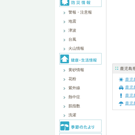
警報・注意報
地震
津波
台風
火山情報
鹿児島
黄砂情報
花粉
鹿児
鹿児
紫外線
鹿児
熱中症
鹿児
肌指数
洗濯