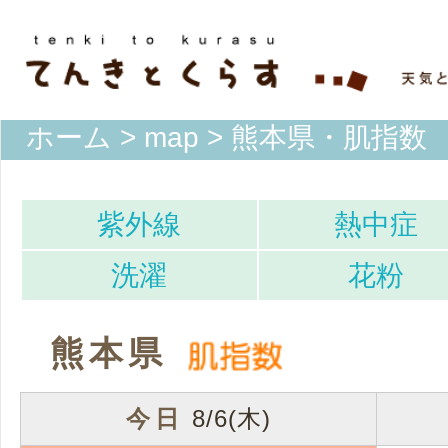
ホーム
>
map
> 熊本県・肌指数
紫外線
熱中症
洗濯
花粉
熊本県
今日
8/6(木)