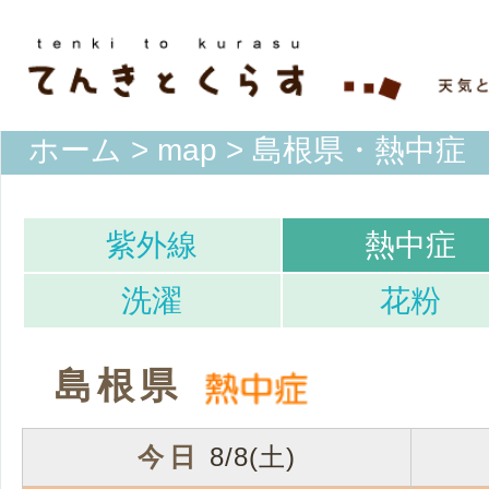
ホーム
>
map
> 島根県・熱中症
紫外線
熱中症
洗濯
花粉
島根県
今日
8/8(土)