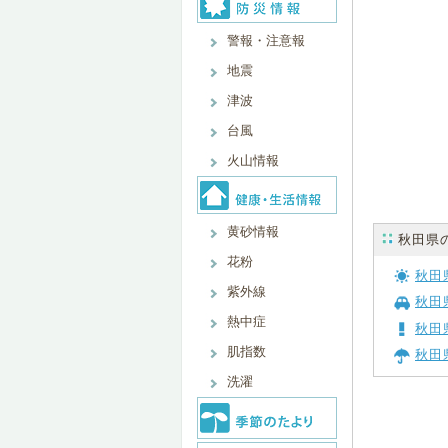
警報・注意報
地震
津波
台風
火山情報
黄砂情報
秋田県
花粉
秋田
紫外線
秋田
熱中症
秋田
肌指数
秋田
洗濯