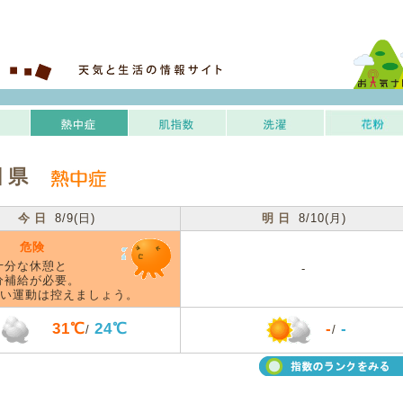
田県
今日
8/9(日)
明日
8/10(月)
危険
十分な休憩と
-
分補給が必要。
い運動は控えましょう。
31℃
24℃
-
-
/
/