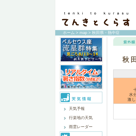
ホーム
>
map
> 秋田県・熱中症
秋
水
激し
天気予報
行楽地の天気
雨雲レーダー