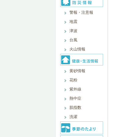
警報・注意報
地震
津波
台風
火山情報
黄砂情報
花粉
紫外線
熱中症
肌指数
洗濯