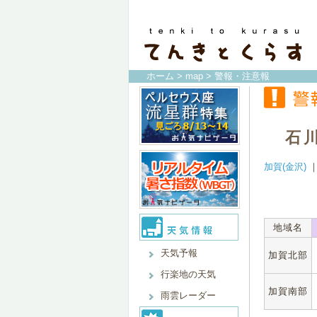
ホーム
>
map
> 警報・注意報
石
加賀(金沢)
地域名
天気予報
加賀北部
行楽地の天気
加賀南部
雨雲レーダー