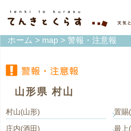
ホーム
>
map
> 警報・注意報
山形県 村山
村山(山形)
置賜
庄内(酒田)
最上