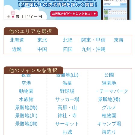
他のエリアを選択
北海道
東北
北陸
関東・甲信
東海
近畿
中国
四国
九州・沖縄
他のジャンルを選択
夜景
景勝地(山)
公園
空港
温泉
遊園地
動物園
野球場
・テーマパーク
水族館
サッカー場
景勝地(橋)
景勝地(海)
高原・山
グルメ
景勝地(川)
神社・寺
植物園
景勝地(湖)
サーキット
キャンプ場
お城
海釣り