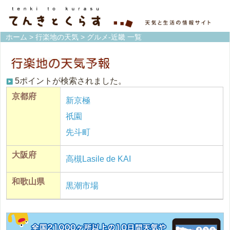
ホーム
>
行楽地の天気
> グルメ-近畿 一覧
5ポイントが検索されました。
京都府
新京極
祇園
先斗町
大阪府
高槻Lasile de KAI
和歌山県
黒潮市場