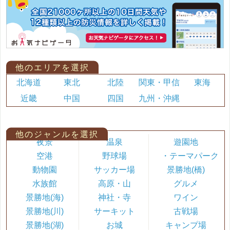
他のエリアを選択
北海道
東北
北陸
関東・甲信
東海
近畿
中国
四国
九州・沖縄
他のジャンルを選択
夜景
温泉
遊園地
空港
野球場
・テーマパーク
動物園
サッカー場
景勝地(橋)
水族館
高原・山
グルメ
景勝地(海)
神社・寺
ワイン
景勝地(川)
サーキット
古戦場
景勝地(湖)
お城
キャンプ場