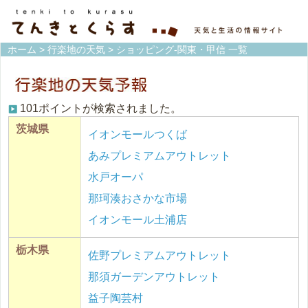
ホーム
>
行楽地の天気
> ショッピング-関東・甲信 一覧
101ポイントが検索されました。
茨城県
イオンモールつくば
あみプレミアムアウトレット
水戸オーパ
那珂湊おさかな市場
イオンモール土浦店
栃木県
佐野プレミアムアウトレット
那須ガーデンアウトレット
益子陶芸村