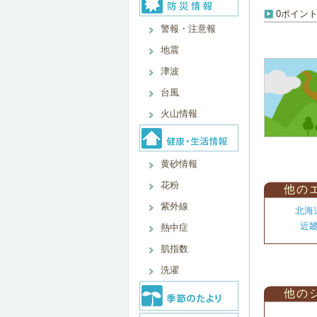
0ポイン
警報・注意報
地震
津波
台風
火山情報
黄砂情報
花粉
他の
紫外線
北海
近
熱中症
肌指数
洗濯
他の