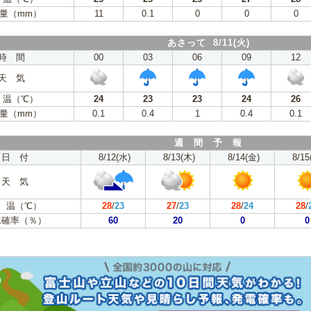
量（mm）
11
0.1
0
0
0
あさって 8/11(火)
時 間
00
03
06
09
12
天 気
 温（℃）
24
23
23
24
26
量（mm）
0.1
0.4
1
0.4
0.1
週 間 予 報
日 付
8/12(水)
8/13(木)
8/14(金)
8/15
天 気
 温（℃）
28
/
23
27
/
23
28
/
24
28
/
水確率（％）
60
20
0
0