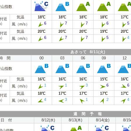
登山指数
気温
18℃
18℃
18℃
18℃
17℃
m付近
6
7
7
6
5
a）
風（m/s）
気温
20℃
20℃
20℃
19℃
20℃
m付近
6
7
7
5
4
a）
風（m/s）
あさって 8/11(火)
時 間
00
03
06
09
12
登山指数
気温
16℃
16℃
16℃
15℃
16℃
m付近
1
1
3
6
6
a）
風（m/s）
気温
18℃
17℃
17℃
17℃
17℃
m付近
4
3
1
2
4
a）
風（m/s）
週 間 予 報
日 付
8/12(水)
8/13(木)
8/14(金)
8/15
登山指数