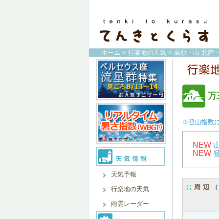
ホーム
>
行楽地の天気
>
高原・山-北陸 
万
※登山指数
NEW
NEW
天気予報
周辺
行楽地の天気
雨雲レーダー