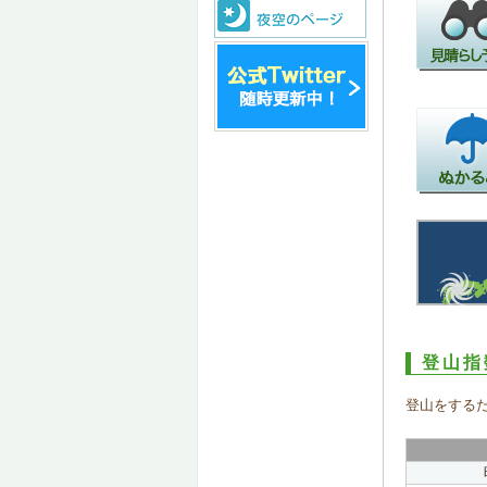
登山指
登山をする