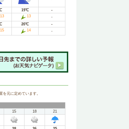
℃
19℃
-
13
13
-
℃
20℃
-
15
14
-
。
置を元に定めています。
15
18
21
28
26
25