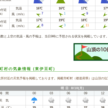
気温
16℃
16℃
17℃
17
m付近
7
1
9
a）
風（m/s）
気温
17℃
19℃
18℃
19
m付近
8
3
11
a）
風（m/s）
指数と上空の気温・風の予報は、当日9時に予想される状況を掲載しています
町村の気象情報
(東伊豆町)
役所付近の天気予報を掲載しております。掲載市町村（都道府県）は山頂の位
明 日 8/10(月)
時 間
00
03
06
09
12
天 気
 温（℃）
25
25
25
27
28