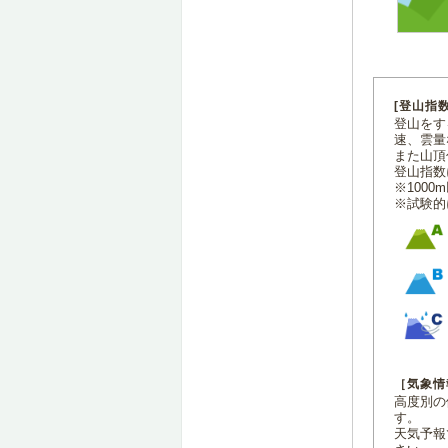
[登山指
登山をす
速、雲量
また山頂
登山指数
※100
※試験的
［気象情
高度別の
す。
天気予報