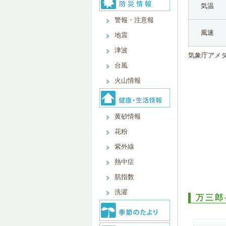
気温
警報・注意報
風速
地震
津波
気象庁アメ
台風
火山情報
黄砂情報
花粉
紫外線
熱中症
肌指数
洗濯
万三郎