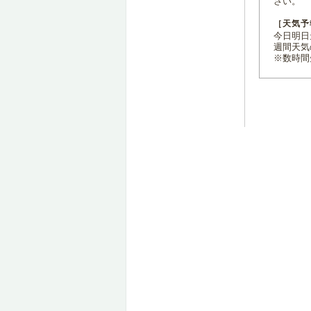
さい。
［天気予
今日明日天
週間天気
※数時間