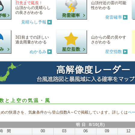
日先まで延長！
山頂付近の雷の可能
山頂からの見晴らし
性がわかる
の良さがわかる
発雷確率
見晴らし予報
3日前までの詳しい
山からの星の見やす
過去雨量がわかる
さがわかる
ぬかるみ
星空指数
数と上空の気温・風
ための快適さを、気象条件から登山指数A～Cで掲載しています。詳しくは
ペ
明 日 8/10(月)
時 間
00
03
06
09
12