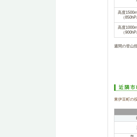
高度1500
（850hP
高度1000
（900hP
週間の登山
近隣市
東伊豆町の
気