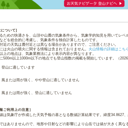
数について]
るための快適さを、山頂や山麓の気象条件から、気象学的知見を用いてレベ
などを総合的に考慮し、気象条件を独自計算したものです。
付近の天気は麓付近とは異なる場合がありますので、ご注意ください。
には火山の噴火に関する情報は含まれておりません。
火山情報の詳細はこち
0m以上の地点は、気象業務法により表示内容が異なります。
に500m以上1000m以下の地点でも登山指数の掲載を開始しています。（2026.0
登山に適しています
風または雨が強く、やや登山に適していません
風または雨が強く、登山に適していません
報ご利用上の注意］
値は気象庁が作成した天気予報の基となる数値計算結果です。緯度34.8627、経
ではありませんので、地形や日射などの影響により山岳では値が大きく異な