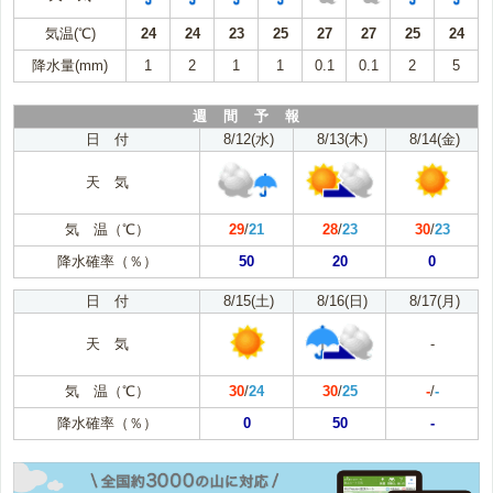
気温(℃)
24
24
23
25
27
27
25
24
降水量(mm)
1
2
1
1
0.1
0.1
2
5
週 間 予 報
日 付
8/12(水)
8/13(木)
8/14(金)
天 気
気 温（℃）
29
/
21
28
/
23
30
/
23
降水確率（％）
50
20
0
日 付
8/15(土)
8/16(日)
8/17(月)
天 気
-
気 温（℃）
30
/
24
30
/
25
-
/
-
降水確率（％）
0
50
-