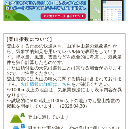
[登山指数について]
登山をするための快適さを、山頂や山麓の気象条件か
ら、気象学的知見を用いてレベル値で表現をしていま
す。降水量、風速、雲量などを総合的に考慮し、気象条
件を独自計算したものです。
また山頂付近の天気は麓付近とは異なる場合があります
ので、ご注意ください。
登山指数には火山の噴火に関する情報は含まれておりま
せん。
火山情報の詳細はこちら
をご確認ください。
※1000m以上の地点は、気象業務法により表示内容が異
なります。
※試験的に500m以上1000m以下の地点でも登山指数の
掲載を開始しています。（2026.04.30）
登山に適しています
風または雨が強く、やや登山に適していませ