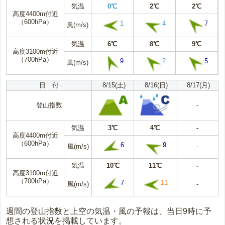
気温
0℃
2℃
2℃
高度4400m付近
（600hPa）
1
4
7
風(m/s)
気温
6℃
8℃
9℃
高度3100m付近
（700hPa）
9
2
5
風(m/s)
日 付
8/15(土)
8/16(日)
8/17(月)
登山指数
-
気温
3℃
4℃
-
高度4400m付近
（600hPa）
6
9
風(m/s)
-
気温
10℃
11℃
-
高度3100m付近
（700hPa）
7
11
風(m/s)
-
週間の登山指数と上空の気温・風の予報は、当日9時に予
想される状況を掲載しています。