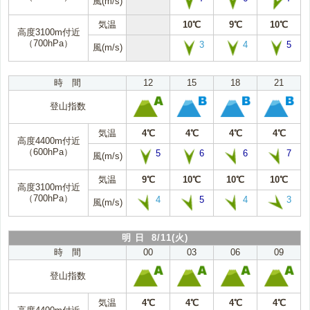
風(m/s)
気温
10℃
9℃
10℃
高度3100m付近
（700hPa）
3
4
5
風(m/s)
時 間
12
15
18
21
登山指数
気温
4℃
4℃
4℃
4℃
高度4400m付近
（600hPa）
5
6
6
7
風(m/s)
気温
9℃
10℃
10℃
10℃
高度3100m付近
（700hPa）
4
5
4
3
風(m/s)
明 日 8/11(火)
時 間
00
03
06
09
登山指数
気温
4℃
4℃
4℃
4℃