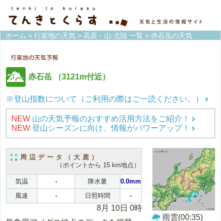
ホーム
>
行楽地の天気
>
高原・山-北陸 一覧
> 赤石岳の天気
赤石岳
（3121m付近）
※登山指数について（ご利用の際はご一読ください。）
NEW
山の天気予報のおすすめ活用方法をご紹介！
NEW
登山シーズンに向け、情報がパワーアップ！
周辺データ（大鹿）
（ポイントから 15 km地点）
気温
-
降水量
0.0mm
風速
-
日照時間
-
8月 10日 0時
雨雲(00:35)