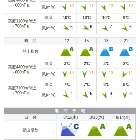
高度4400m付近
（600hPa）
10
11
13
12
風(m/s)
気温
10℃
10℃
10℃
9℃
高度3100m付近
（700hPa）
5
6
7
6
風(m/s)
時 間
12
15
18
21
登山指数
気温
3℃
2℃
3℃
2℃
高度4400m付近
（600hPa）
10
11
13
11
風(m/s)
気温
7℃
7℃
8℃
8℃
高度3100m付近
（700hPa）
4
5
9
8
風(m/s)
週 間 予 報
日 付
8/12(水)
8/13(木)
8/14(金)
登山指数