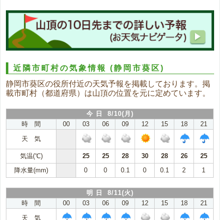
近隣市町村の気象情報
(静岡市葵区)
静岡市葵区の役所付近の天気予報を掲載しております。掲
載市町村（都道府県）は山頂の位置を元に定めています。
今 日 8/10(月)
時 間
00
03
06
09
12
15
18
21
天 気
気温(℃)
25
25
28
30
28
26
25
降水量(mm)
0
0
0.1
0
0.1
2
1
明 日 8/11(火)
時 間
00
03
06
09
12
15
18
21
天 気