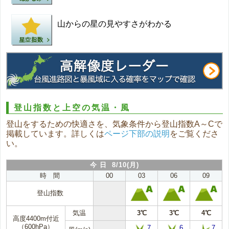
山からの星の見やすさがわかる
登山指数と上空の気温・風
登山をするための快適さを、気象条件から登山指数A～Cで
掲載しています。詳しくは
ページ下部の説明
をご覧くださ
い。
今 日 8/10(月)
時 間
00
03
06
09
登山指数
気温
3℃
3℃
4℃
高度4400m付近
（600hPa）
7
6
7