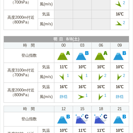
（700hPa）
2
風(m/s)
気温
16℃
高度2000m付近
（800hPa）
2
風(m/s)
明 日 8/8(土)
時 間
00
03
06
09
登山指数
気温
11℃
10℃
10℃
10℃
高度3100m付近
（700hPa）
1
1
2
2
風(m/s)
気温
16℃
16℃
16℃
16℃
高度2000m付近
（800hPa）
1
1
風(m/s)
静穏
静穏
時 間
12
15
18
21
登山指数
気温
10℃
11℃
11℃
10℃