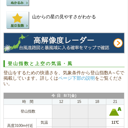
山からの星の見やすさがわかる
登山指数と上空の気温・風
登山をするための快適さを、気象条件から登山指数A～Cで
掲載しています。詳しくは
ページ下部の説明
をご覧くださ
い。
今 日 8/7(金)
時 間
12
15
18
21
登山指数
気温
11℃
高度3100m付近