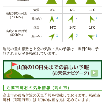
気温
8℃
6℃
10℃
高度3100m付近
（700hPa）
3
7
4
風(m/s)
気温
14℃
14℃
17℃
高度2000m付近
（800hPa）
1
3
2
風(m/s)
週間の登山指数と上空の気温・風の予報は、当日9時に予
想される状況を掲載しています。
近隣市町村の気象情報
(高山市)
高山市の役所付近の天気予報を掲載しております。掲載市
町村（都道府県）は山頂の位置を元に定めています。