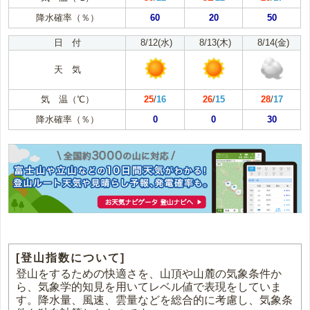
降水確率（％）
60
20
50
日 付
8/12(水)
8/13(木)
8/14(金)
天 気
気 温（℃）
25
/
16
26
/
15
28
/
17
降水確率（％）
0
0
30
[登山指数について]
登山をするための快適さを、山頂や山麓の気象条件か
ら、気象学的知見を用いてレベル値で表現をしていま
す。降水量、風速、雲量などを総合的に考慮し、気象条