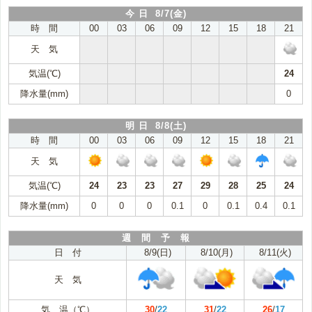
今 日 8/7(金)
時 間
00
03
06
09
12
15
18
21
天 気
気温(℃)
24
降水量(mm)
0
明 日 8/8(土)
時 間
00
03
06
09
12
15
18
21
天 気
気温(℃)
24
23
23
27
29
28
25
24
降水量(mm)
0
0
0
0.1
0
0.1
0.4
0.1
週 間 予 報
日 付
8/9(日)
8/10(月)
8/11(火)
天 気
気 温（℃）
30
/
22
31
/
22
26
/
17