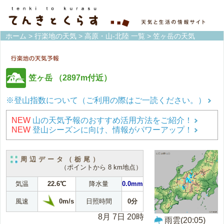
ホーム
>
行楽地の天気
>
高原・山-北陸 一覧
> 笠ヶ岳の天気
笠ヶ岳
（2897m付近）
※登山指数について（ご利用の際はご一読ください。）
NEW
山の天気予報のおすすめ活用方法をご紹介！
NEW
登山シーズンに向け、情報がパワーアップ！
周辺データ（栃尾）
（ポイントから 8 km地点）
気温
22.6℃
降水量
0.0mm
0m/s
風速
日照時間
0分
8月 7日 20時
雨雲(20:05)