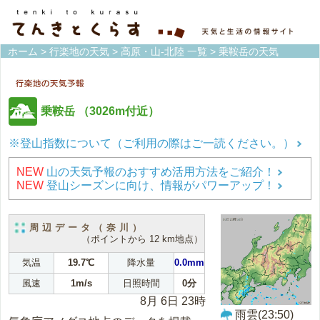
ホーム
>
行楽地の天気
>
高原・山-北陸 一覧
> 乗鞍岳の天気
乗鞍岳
（3026m付近）
※登山指数について（ご利用の際はご一読ください。）
NEW
山の天気予報のおすすめ活用方法をご紹介！
NEW
登山シーズンに向け、情報がパワーアップ！
周辺データ（奈川）
（ポイントから 12 km地点）
気温
19.7℃
降水量
0.0mm
風速
1m/s
日照時間
0分
8月 6日 23時
雨雲(23:50)