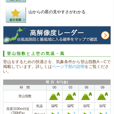
山からの星の見やすさがわかる
登山指数と上空の気温・風
登山をするための快適さを、気象条件から登山指数A～Cで
掲載しています。詳しくは
ページ下部の説明
をご覧くださ
い。
明 日 8/7(金)
時 間
00
03
06
09
登山指数
気温
12℃
12℃
11℃
11℃
高度3100m付近
（700hPa）
4
3
3
4