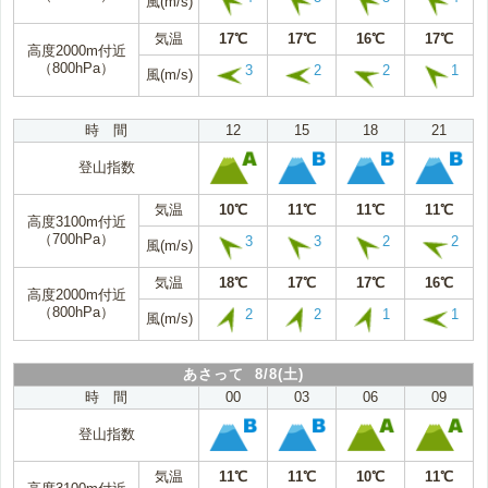
風(m/s)
気温
17℃
17℃
16℃
17℃
高度2000m付近
（800hPa）
3
2
2
1
風(m/s)
時 間
12
15
18
21
登山指数
気温
10℃
11℃
11℃
11℃
高度3100m付近
（700hPa）
3
3
2
2
風(m/s)
気温
18℃
17℃
17℃
16℃
高度2000m付近
（800hPa）
2
2
1
1
風(m/s)
あさって 8/8(土)
時 間
00
03
06
09
登山指数
気温
11℃
11℃
10℃
11℃