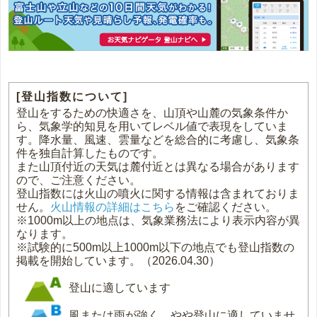
[登山指数について]
登山をするための快適さを、山頂や山麓の気象条件か
ら、気象学的知見を用いてレベル値で表現をしていま
す。降水量、風速、雲量などを総合的に考慮し、気象条
件を独自計算したものです。
また山頂付近の天気は麓付近とは異なる場合があります
ので、ご注意ください。
登山指数には火山の噴火に関する情報は含まれておりま
せん。
火山情報の詳細はこちら
をご確認ください。
※1000m以上の地点は、気象業務法により表示内容が異
なります。
※試験的に500m以上1000m以下の地点でも登山指数の
掲載を開始しています。（2026.04.30）
登山に適しています
風または雨が強く、やや登山に適していませ