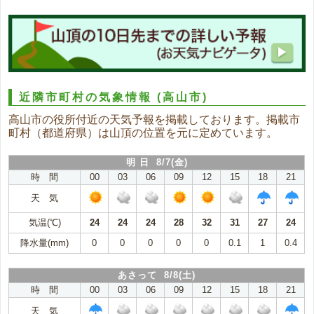
近隣市町村の気象情報
(高山市)
高山市の役所付近の天気予報を掲載しております。掲載市
町村（都道府県）は山頂の位置を元に定めています。
明 日 8/7(金)
時 間
00
03
06
09
12
15
18
21
天 気
気温(℃)
24
24
24
28
32
31
27
24
降水量(mm)
0
0
0
0
0
0.1
1
0.4
あさって 8/8(土)
時 間
00
03
06
09
12
15
18
21
天 気