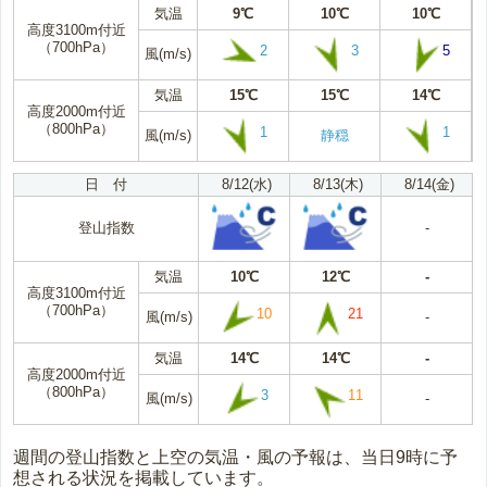
気温
9℃
10℃
10℃
高度3100m付近
（700hPa）
2
3
5
風(m/s)
気温
15℃
15℃
14℃
高度2000m付近
（800hPa）
1
1
風(m/s)
静穏
日 付
8/12(水)
8/13(木)
8/14(金)
登山指数
-
気温
10℃
12℃
-
高度3100m付近
（700hPa）
10
21
風(m/s)
-
気温
14℃
14℃
-
高度2000m付近
（800hPa）
3
11
風(m/s)
-
週間の登山指数と上空の気温・風の予報は、当日9時に予
想される状況を掲載しています。