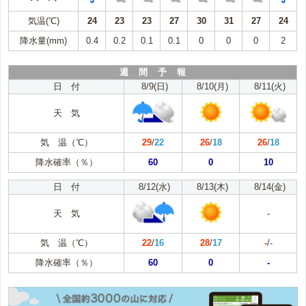
気温(℃)
24
23
23
27
30
31
27
24
降水量(mm)
0.4
0.2
0.1
0.1
0
0
0
2
週 間 予 報
日 付
8/9(日)
8/10(月)
8/11(火)
天 気
気 温（℃）
29
/
22
26
/
18
26
/
18
降水確率（％）
60
0
10
日 付
8/12(水)
8/13(木)
8/14(金)
天 気
-
気 温（℃）
22
/
16
28
/
17
-
/
-
降水確率（％）
60
0
-