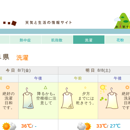
阜県
今日
8/7(金)
明日
8/8(土)
前
午後
午前
午後
◎
△
○
◎
絶好の
降るかも｡
夕方
絶好
洗濯
空模様に注
までには
洗
日和
意して
乾きそう。
日
です。
です
36℃
-
33℃
27℃
/
/