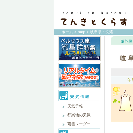
ホーム
>
map
> 岐阜県・洗濯
岐
午
天気予報
行楽地の天気
雨雲レーダー