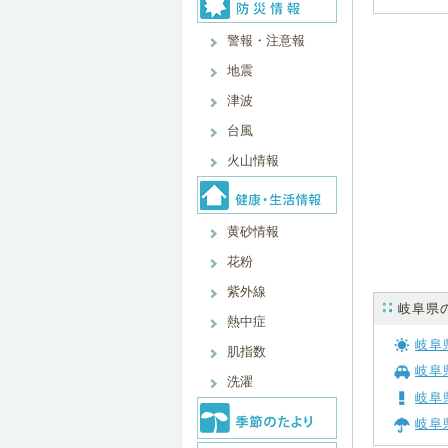
警報・注意報
地震
津波
台風
火山情報
黄砂情報
花粉
紫外線
岐阜県
熱中症
岐阜
肌指数
岐阜
洗濯
岐阜
岐阜