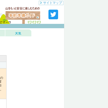
サイトマップ
の
濯
和
。