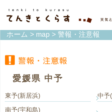
ホーム
>
map
> 警報・注意報
愛媛県 中予
東予(新居浜)
中予
南予(宇和島)