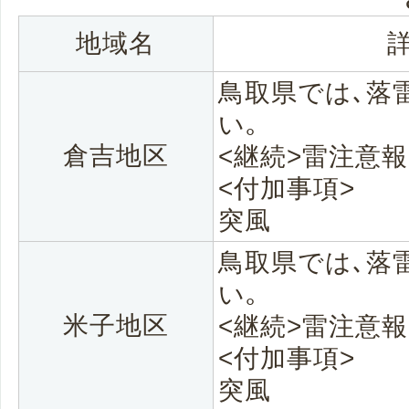
地域名
鳥取県では､落
い｡
倉吉地区
<継続>雷注意報
<付加事項>
突風
鳥取県では､落
い｡
米子地区
<継続>雷注意報
<付加事項>
突風