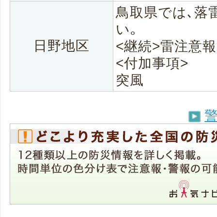
鳥取県では､落
い｡
日野地区
<継続>雷注意報
<付加事項>
突風