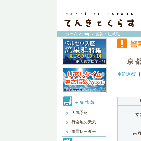
ホーム
>
map
> 警報・注意報
京
南部(京都)
天気予報
京
行楽地の天気
雨雲レーダー
南