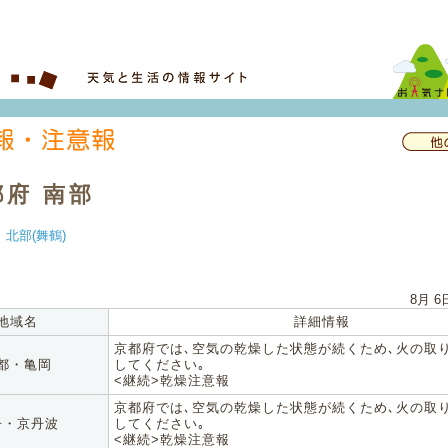
都府 南部
｜
北部(舞鶴)
8月 6
地域名
詳細情報
京都府では､空気の乾燥した状態が続くため､火の取
都・亀岡
してください｡
<継続>乾燥注意報
京都府では､空気の乾燥した状態が続くため､火の取
丹・京丹波
してください｡
<継続>乾燥注意報