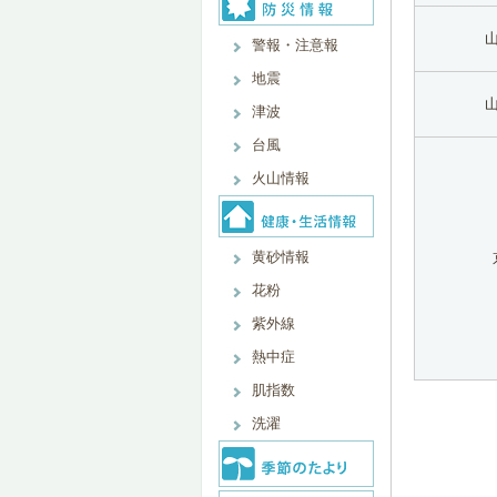
警報・注意報
地震
津波
台風
火山情報
黄砂情報
花粉
紫外線
熱中症
肌指数
洗濯