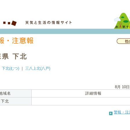
森県 下北
｜
下北(むつ)
｜
三八上北(八戸)
8月 10日
地域名
詳細情報
下北
警報・注