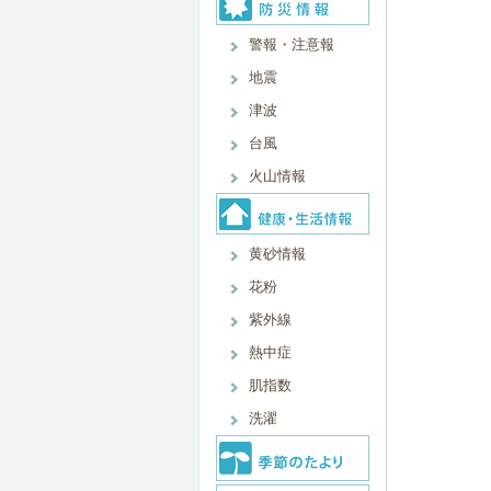
警報・注意報
地震
津波
台風
火山情報
黄砂情報
花粉
紫外線
熱中症
肌指数
洗濯