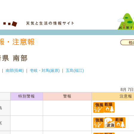
崎県 南部
｜
南部(長崎)
｜
壱岐・対馬(厳原)
｜
五島(福江)
8月 7日
名
特別警報
警報
注意報
島
区