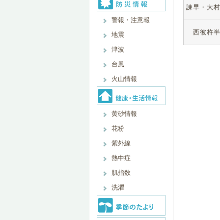
諫早・大
警報・注意報
西彼杵
地震
津波
台風
火山情報
黄砂情報
花粉
紫外線
熱中症
肌指数
洗濯