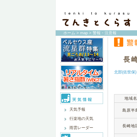
ホーム
>
map
> 警報・注意報
長
北部(佐世保)
地域
天気予報
島原半
行楽地の天気
長崎地
雨雲レーダー