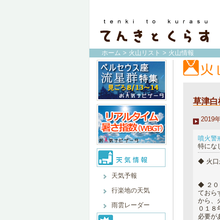
ホーム
>
火山リスト
> 火山情報
草津白
201
噴火警
特にな
◆ 火
天気予報
◆ ２
行楽地の天気
ておら
から、
雨雲レーダー
０１８
必要が