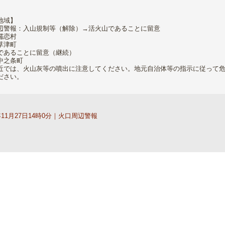
地域】
辺警報：入山規制等（解除）→活火山であることに留意
嬬恋村
草津町
であることに留意（継続）
中之条町
近では、火山灰等の噴出に注意してください。地元自治体等の指示に従って
ださい。
年11月27日14時0分｜火口周辺警報