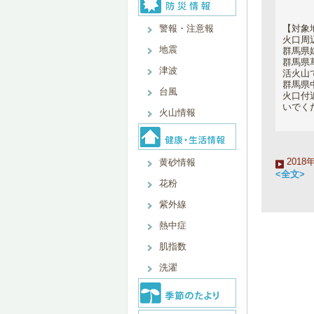
【対象
警報・注意報
火口周
地震
群馬県
群馬県
津波
活火山
群馬県
台風
火口付
いでく
火山情報
2018
黄砂情報
<全文>
花粉
紫外線
熱中症
肌指数
洗濯