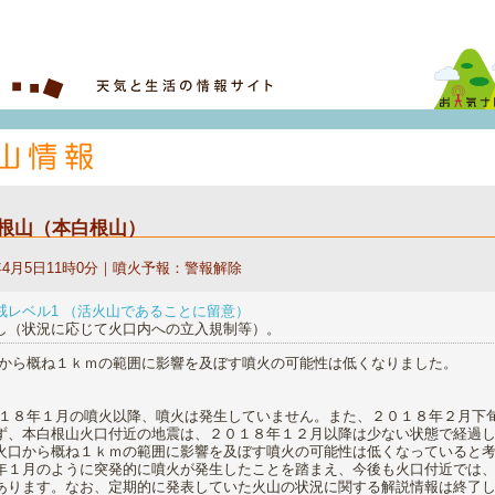
根山（本白根山）
9年4月5日11時0分｜噴火予報：警報解除
戒レベル1 （活火山であることに留意）
し（状況に応じて火口内への立入規制等）。
口から概ね１ｋｍの範囲に影響を及ぼす噴火の可能性は低くなりました。
０１８年１月の噴火以降、噴火は発生していません。また、２０１８年２月下
ず、本白根山火口付近の地震は、２０１８年１２月以降は少ない状態で経過
火口から概ね１ｋｍの範囲に影響を及ぼす噴火の可能性は低くなっていると
年１月のように突発的に噴火が発生したことを踏まえ、今後も火口付近では
あります。なお、定期的に発表していた火山の状況に関する解説情報は終了