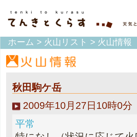
ホーム
>
火山リスト
> 火山情報
秋田駒ケ岳
2009年10月27日10時0
平常
特になし（状況に応じて火