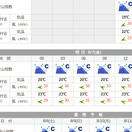
登山指数
気温
19℃
m付近
26
a）
風（m/s）
気温
22℃
m付近
23
a）
風（m/s）
明 日 8/7(金)
時 間
00
03
06
09
12
登山指数
気温
20℃
20℃
20℃
20℃
20℃
m付近
33
34
34
33
31
a）
風（m/s）
気温
23℃
23℃
23℃
23℃
23℃
m付近
29
30
31
30
28
a）
風（m/s）
週 間 予 報
日 付
8/8(土)
8/9(日)
8/10(月)
8/11
登山指数