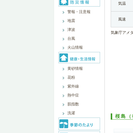
気温
警報・注意報
風速
地震
津波
気象庁アメ
台風
火山情報
黄砂情報
花粉
紫外線
熱中症
肌指数
洗濯
桜島（