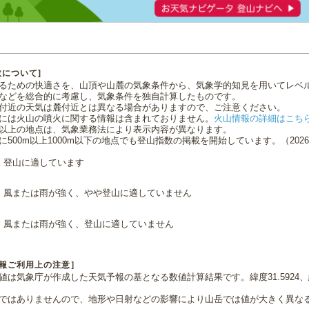
数について]
るための快適さを、山頂や山麓の気象条件から、気象学的知見を用いてレベ
などを総合的に考慮し、気象条件を独自計算したものです。
付近の天気は麓付近とは異なる場合がありますので、ご注意ください。
には火山の噴火に関する情報は含まれておりません。
火山情報の詳細はこち
0m以上の地点は、気象業務法により表示内容が異なります。
に500m以上1000m以下の地点でも登山指数の掲載を開始しています。（2026.0
登山に適しています
風または雨が強く、やや登山に適していません
風または雨が強く、登山に適していません
報ご利用上の注意］
値は気象庁が作成した天気予報の基となる数値計算結果です。緯度31.5924、経
ではありませんので、地形や日射などの影響により山岳では値が大きく異な