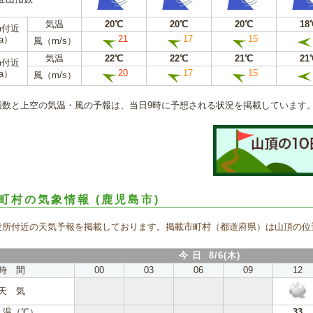
気温
20℃
20℃
20℃
18
m付近
21
17
15
a）
風（m/s）
気温
22℃
22℃
21℃
21
m付近
20
17
15
a）
風（m/s）
指数と上空の気温・風の予報は、当日9時に予想される状況を掲載しています
町村の気象情報
(鹿児島市)
役所付近の天気予報を掲載しております。掲載市町村（都道府県）は山頂の位
今 日 8/6(木)
時 間
00
03
06
09
12
天 気
 温（℃）
33