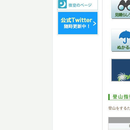
登山指
登山をする