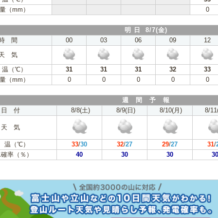
量（mm）
0
明 日 8/7(金)
時 間
00
03
06
09
12
天 気
 温（℃）
31
31
31
32
33
量（mm）
0
0
0
0
0
週 間 予 報
日 付
8/8(土)
8/9(日)
8/10(月)
8/11
天 気
 温（℃）
33
/
30
32
/
27
29
/
27
31
/
水確率（％）
40
30
30
3