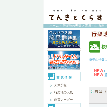
ホーム
>
行楽地の天気
>
高原・山-九州
桜
※登山指数
NEW
NEW
天気予報
周辺
行楽地の天気
雨雲レーダー