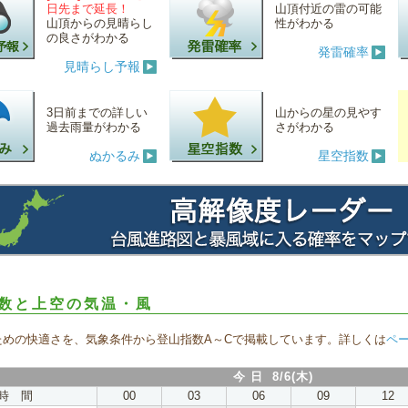
日先まで延長！
山頂付近の雷の可能
山頂からの見晴らし
性がわかる
の良さがわかる
発雷確率
見晴らし予報
3日前までの詳しい
山からの星の見やす
過去雨量がわかる
さがわかる
ぬかるみ
星空指数
数と上空の気温・風
ための快適さを、気象条件から登山指数A～Cで掲載しています。詳しくは
ペ
今 日 8/6(木)
時 間
00
03
06
09
12