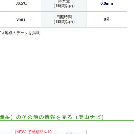
降水量
30.5℃
0.0mm
（1時間以内）
日照時間
9m/s
8分
（1時間以内）
ダス地点のデータを掲載
御岳）のその他の情報を見る（登山ナビ）
[NEW] 予報期間を10