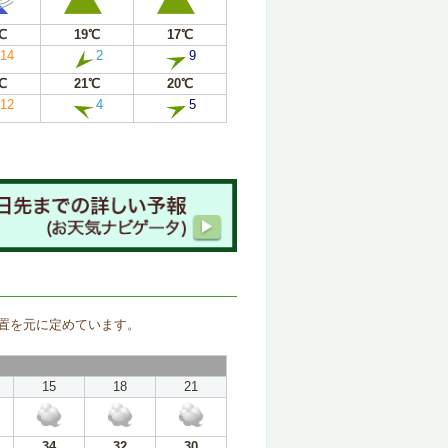
℃
19℃
17℃
14
2
9
℃
21℃
20℃
12
4
5
。
置を元に定めています。
15
18
21
34
32
30