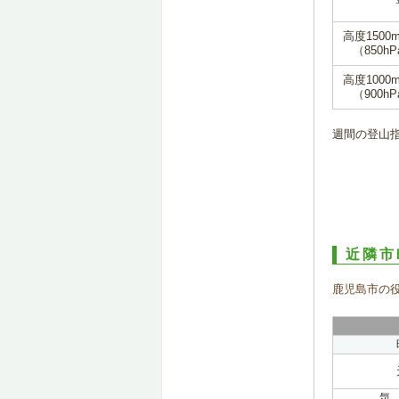
高度1500
（850hP
高度1000
（900hP
週間の登山
近隣市
鹿児島市の
気