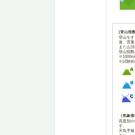
[登山指
登山をす
速、雲量
また山頂
登山指数
※100
※試験的
［気象情
高度別の
す。
天気予報