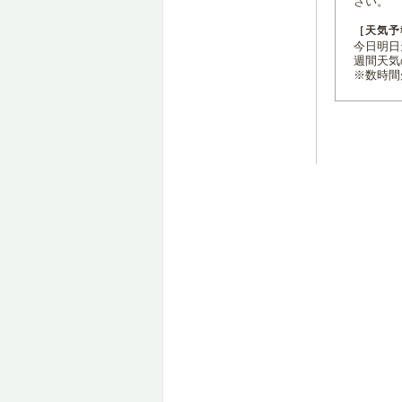
さい。
［天気予
今日明日天
週間天気
※数時間