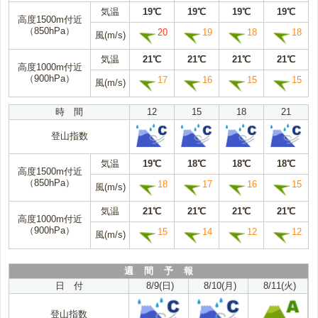
気温
19℃
19℃
19℃
19℃
高度1500m付近
（850hPa）
20
19
18
18
風(m/s)
気温
21℃
21℃
21℃
21℃
高度1000m付近
（900hPa）
17
16
15
15
風(m/s)
時 間
12
15
18
21
登山指数
気温
19℃
18℃
18℃
18℃
高度1500m付近
（850hPa）
18
17
16
15
風(m/s)
気温
21℃
21℃
21℃
21℃
高度1000m付近
（900hPa）
15
14
12
12
風(m/s)
週 間 予 報
日 付
8/9(日)
8/10(月)
8/11(火)
登山指数