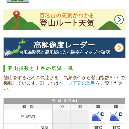
登山指数と上空の気温・風
登山をするための快適さを、気象条件から登山指数A～Cで
掲載しています。詳しくは
ページ下部の説明
をご覧くださ
い。
今 日 8/7(金)
時 間
00
03
06
09
登山指数
気温
19℃
19℃