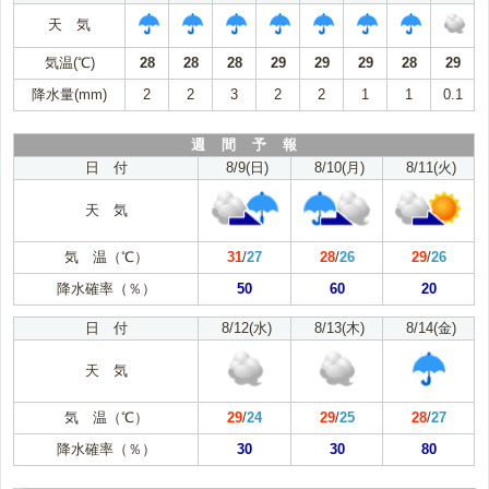
天 気
気温(℃)
28
28
28
29
29
29
28
29
降水量(mm)
2
2
3
2
2
1
1
0.1
週 間 予 報
日 付
8/9(日)
8/10(月)
8/11(火)
天 気
気 温（℃）
31
/
27
28
/
26
29
/
26
降水確率（％）
50
60
20
日 付
8/12(水)
8/13(木)
8/14(金)
天 気
気 温（℃）
29
/
24
29
/
25
28
/
27
降水確率（％）
30
30
80