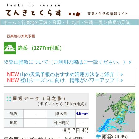
ホーム
>
行楽地の天気
>
高原・山-九州・沖縄 一覧
> 鉾岳の天気
鉾岳
（1277m付近）
※登山指数について（ご利用の際はご一読ください。）
NEW
山の天気予報のおすすめ活用方法をご紹介！
NEW
登山シーズンに向け、情報がパワーアップ！
周辺データ（日之影）
（ポイントから 10 km地点）
気温
-
降水量
4.5mm
風速
-
日照時間
-
8月 7日 4時
雨雲(04:45)