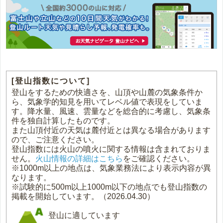
[登山指数について]
登山をするための快適さを、山頂や山麓の気象条件か
ら、気象学的知見を用いてレベル値で表現をしていま
す。降水量、風速、雲量などを総合的に考慮し、気象条
件を独自計算したものです。
また山頂付近の天気は麓付近とは異なる場合があります
ので、ご注意ください。
登山指数には火山の噴火に関する情報は含まれておりま
せん。
火山情報の詳細はこちら
をご確認ください。
※1000m以上の地点は、気象業務法により表示内容が異
なります。
※試験的に500m以上1000m以下の地点でも登山指数の
掲載を開始しています。（2026.04.30）
登山に適しています