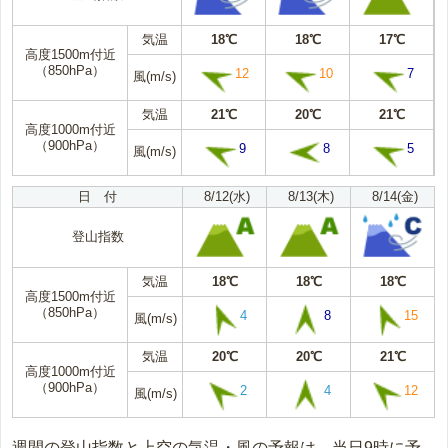
気温
18℃
18℃
17℃
高度1500m付近
（850hPa）
12
10
7
風(m/s)
気温
21℃
20℃
21℃
高度1000m付近
（900hPa）
9
8
5
風(m/s)
日 付
8/12(水)
8/13(木)
8/14(金)
登山指数
気温
18℃
18℃
18℃
高度1500m付近
（850hPa）
4
8
15
風(m/s)
気温
20℃
20℃
21℃
高度1000m付近
（900hPa）
2
4
12
風(m/s)
週間の登山指数と上空の気温・風の予報は、当日9時に予