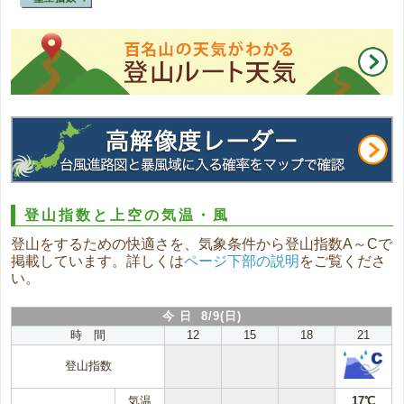
登山指数と上空の気温・風
登山をするための快適さを、気象条件から登山指数A～Cで
掲載しています。詳しくは
ページ下部の説明
をご覧くださ
い。
今 日 8/9(日)
時 間
12
15
18
21
登山指数
気温
17℃