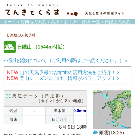
ホーム
>
行楽地の天気
>
高原・山-九州・沖縄 一覧
> 日隠山の天気
日隠山
（1544m付近）
※登山指数について（ご利用の際はご一読ください。）
NEW
山の天気予報のおすすめ活用方法をご紹介！
NEW
登山シーズンに向け、情報がパワーアップ！
周辺データ（日之影）
（ポイントから 8 km地点）
気温
-
降水量
0.0mm
風速
-
日照時間
-
8月 9日 18時
雨雲(18:25)