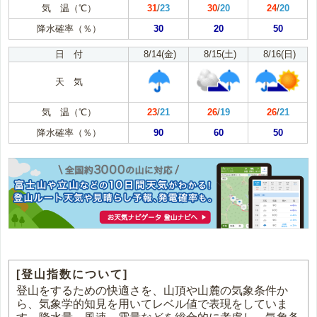
気 温（℃）
31
/
23
30
/
20
24
/
20
降水確率（％）
30
20
50
日 付
8/14(金)
8/15(土)
8/16(日)
天 気
気 温（℃）
23
/
21
26
/
19
26
/
21
降水確率（％）
90
60
50
[登山指数について]
登山をするための快適さを、山頂や山麓の気象条件か
ら、気象学的知見を用いてレベル値で表現をしていま