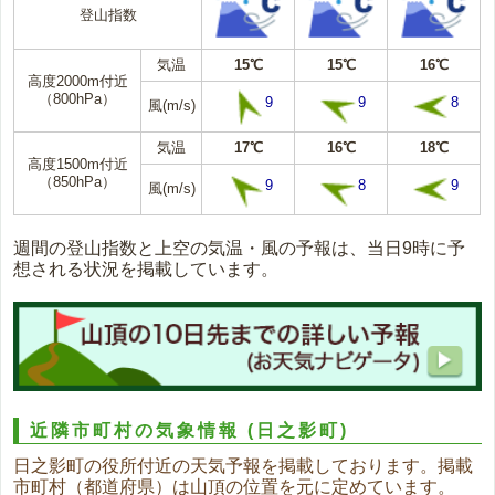
登山指数
気温
15℃
15℃
16℃
高度2000m付近
（800hPa）
9
9
8
風(m/s)
気温
17℃
16℃
18℃
高度1500m付近
（850hPa）
9
8
9
風(m/s)
週間の登山指数と上空の気温・風の予報は、当日9時に予
想される状況を掲載しています。
近隣市町村の気象情報
(日之影町)
日之影町の役所付近の天気予報を掲載しております。掲載
市町村（都道府県）は山頂の位置を元に定めています。