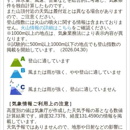
す。降水量、風速、雲量などを総合的に考慮し、気象条
件を独自計算したものです。
また山頂付近の天気は麓付近とは異なる場合があります
ので、ご注意ください。
登山指数には火山の噴火に関する情報は含まれておりま
せん。
火山情報の詳細はこちら
をご確認ください。
※1000m以上の地点は、気象業務法により表示内容が異
なります。
※試験的に500m以上1000m以下の地点でも登山指数の
掲載を開始しています。（2026.04.30）
登山に適しています
風または雨が強く、やや登山に適していませ
ん
風または雨が強く、登山に適していません
［気象情報ご利用上の注意］
高度別の値は気象庁が作成した天気予報の基となる数値
計算結果です。緯度32.7376、経度131.4590の情報を掲
載しています。
天気予報ではありませんので、地形や日射などの影響に