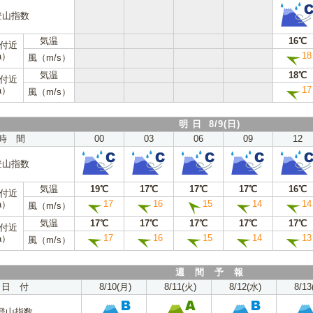
登山指数
気温
16℃
m付近
18
a）
風（m/s）
気温
18℃
m付近
17
a）
風（m/s）
明 日 8/9(日)
時 間
00
03
06
09
12
登山指数
気温
19℃
17℃
17℃
17℃
16℃
m付近
17
16
15
14
14
a）
風（m/s）
気温
17℃
17℃
17℃
17℃
17℃
m付近
17
16
15
14
13
a）
風（m/s）
週 間 予 報
日 付
8/10(月)
8/11(火)
8/12(水)
8/13
登山指数