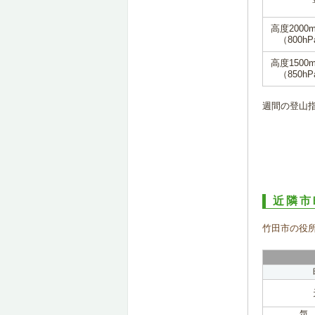
高度2000
（800hP
高度1500
（850hP
週間の登山
近隣市
竹田市の役
気