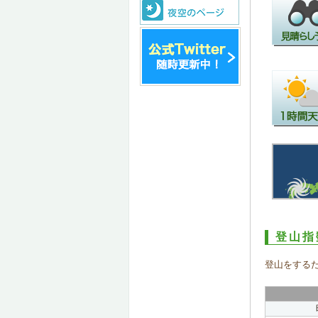
登山指
登山をする