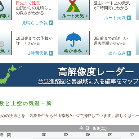
日先まで延長！
登山ルート上の天気
山頂からの見晴らし
が1時間毎にわかる
の良さがわかる
ルート天気
見晴らし予報
10日先までの予報が
3日前までの詳しい
詳しくわかる
過去雨量がわかる
1時間天気
ぬかるみ
数と上空の気温・風
ための快適さを、気象条件から登山指数A～Cで掲載しています。詳しくは
ペ
今 日 8/8(土)
時 間
00
03
06
09
12