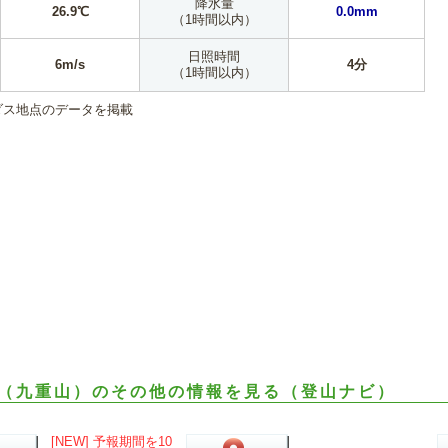
降水量
26.9℃
0.0mm
（1時間以内）
日照時間
6m/s
4分
（1時間以内）
ダス地点のデータを掲載
（九重山）のその他の情報を見る（登山ナビ）
[NEW] 予報期間を10