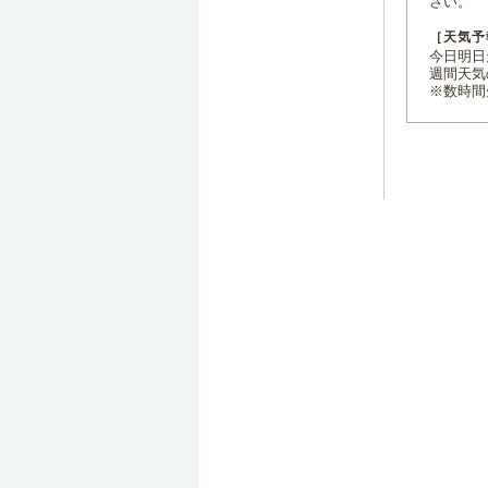
さい。
［天気予
今日明日天
週間天気
※数時間