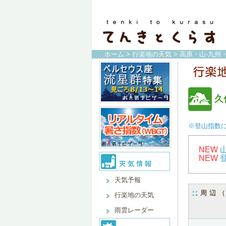
ホーム
>
行楽地の天気
>
高原・山-九州
久
※登山指数
NEW
NEW
天気予報
周辺
行楽地の天気
雨雲レーダー