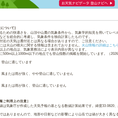
数について]
るための快適さを、山頂や山麓の気象条件から、気象学的知見を用いてレベ
などを総合的に考慮し、気象条件を独自計算したものです。
付近の天気は麓付近とは異なる場合がありますので、ご注意ください。
には火山の噴火に関する情報は含まれておりません。
火山情報の詳細はこち
0m以上の地点は、気象業務法により表示内容が異なります。
に500m以上1000m以下の地点でも登山指数の掲載を開始しています。（2026.0
登山に適しています
風または雨が強く、やや登山に適していません
風または雨が強く、登山に適していません
報ご利用上の注意］
値は気象庁が作成した天気予報の基となる数値計算結果です。緯度33.0820、経
ではありませんので、地形や日射などの影響により山岳では値が大きく異な