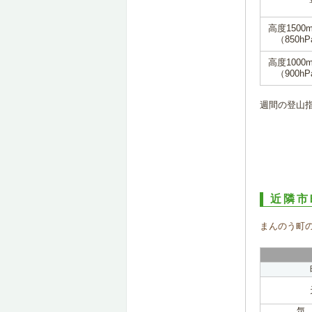
高度1500
（850hP
高度1000
（900hP
週間の登山
近隣市
まんのう町
気