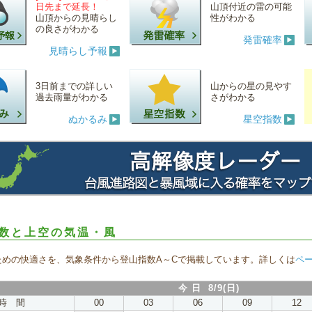
日先まで延長！
山頂付近の雷の可能
山頂からの見晴らし
性がわかる
の良さがわかる
発雷確率
見晴らし予報
3日前までの詳しい
山からの星の見やす
過去雨量がわかる
さがわかる
ぬかるみ
星空指数
数と上空の気温・風
ための快適さを、気象条件から登山指数A～Cで掲載しています。詳しくは
ペ
今 日 8/9(日)
時 間
00
03
06
09
12