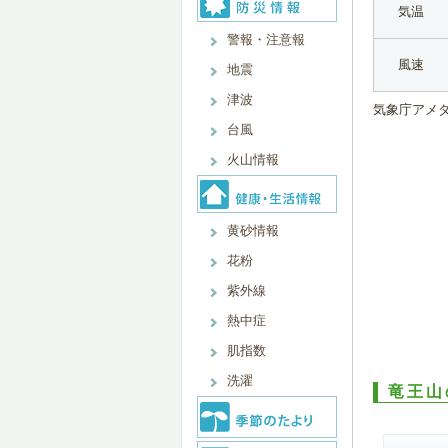
気温
警報・注意報
風速
地震
津波
気象庁アメ
台風
火山情報
黄砂情報
花粉
紫外線
熱中症
肌指数
洗濯
竜王山