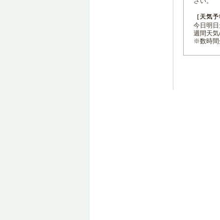
さい。
［天気予
今日明日天
週間天気
※数時間