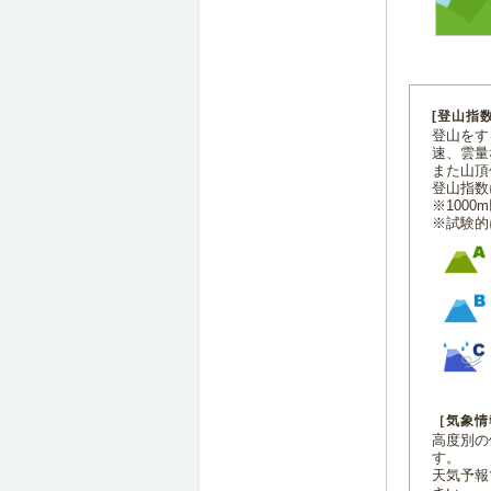
[登山指
登山をす
速、雲量
また山頂
登山指数
※100
※試験的
［気象情
高度別の
す。
天気予報