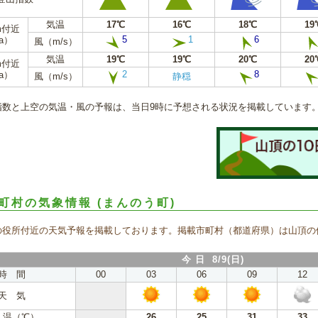
気温
17℃
16℃
18℃
19
m付近
5
1
6
a）
風（m/s）
気温
19℃
19℃
20℃
20
m付近
2
8
a）
風（m/s）
静穏
指数と上空の気温・風の予報は、当日9時に予想される状況を掲載しています
町村の気象情報
(まんのう町)
の役所付近の天気予報を掲載しております。掲載市町村（都道府県）は山頂の
今 日 8/9(日)
時 間
00
03
06
09
12
天 気
 温（℃）
26
25
31
33