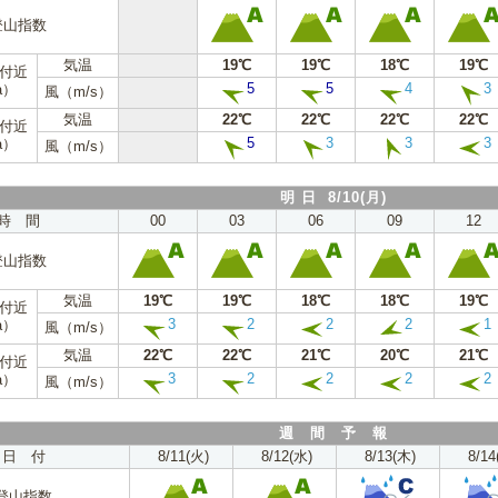
登山指数
気温
19℃
19℃
18℃
19℃
m付近
5
5
4
3
a）
風（m/s）
気温
22℃
22℃
22℃
22℃
m付近
5
3
3
3
a）
風（m/s）
明 日 8/10(月)
時 間
00
03
06
09
12
登山指数
気温
19℃
19℃
18℃
18℃
19℃
m付近
3
2
2
2
1
a）
風（m/s）
気温
22℃
22℃
21℃
20℃
21℃
m付近
3
2
2
2
2
a）
風（m/s）
週 間 予 報
日 付
8/11(火)
8/12(水)
8/13(木)
8/14
登山指数