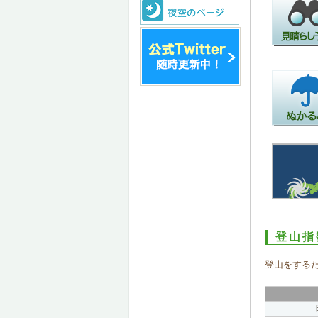
登山指
登山をする