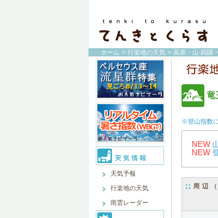
ホーム
>
行楽地の天気
>
高原・山-四国 
竜
※登山指数
NEW
NEW
天気予報
周辺
行楽地の天気
雨雲レーダー