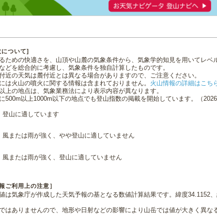
数について]
るための快適さを、山頂や山麓の気象条件から、気象学的知見を用いてレベ
などを総合的に考慮し、気象条件を独自計算したものです。
付近の天気は麓付近とは異なる場合がありますので、ご注意ください。
には火山の噴火に関する情報は含まれておりません。
火山情報の詳細はこち
0m以上の地点は、気象業務法により表示内容が異なります。
に500m以上1000m以下の地点でも登山指数の掲載を開始しています。（2026.0
登山に適しています
風または雨が強く、やや登山に適していません
風または雨が強く、登山に適していません
報ご利用上の注意］
値は気象庁が作成した天気予報の基となる数値計算結果です。緯度34.1152、経
ではありませんので、地形や日射などの影響により山岳では値が大きく異な