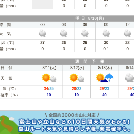
量（mm）
0
0
0
0
明 日 8/10(月)
時 間
00
03
06
09
12
天 気
 温（℃）
27
26
26
30
32
量（mm）
0
0
0
0.1
0
週 間 予 報
日 付
8/11(火)
8/12(水)
8/13(木)
8/14
天 気
 温（℃）
34
/
25
28
/
22
29
/
23
29
/
水確率（％）
10
10
40
4