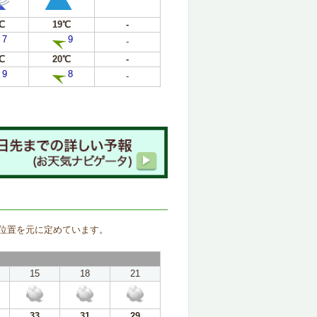
℃
19℃
-
7
9
-
℃
20℃
-
9
8
-
。
位置を元に定めています。
15
18
21
33
31
29