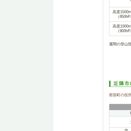
高度1500
（850hP
高度1000
（900hP
週間の登山
近隣市
那賀町の役
気