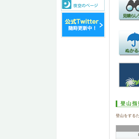
登山指
登山をする