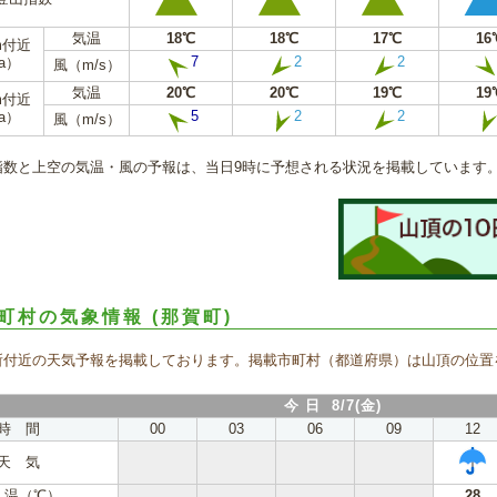
気温
18℃
18℃
17℃
16
m付近
7
2
2
a）
風（m/s）
気温
20℃
20℃
19℃
19
m付近
5
2
2
a）
風（m/s）
指数と上空の気温・風の予報は、当日9時に予想される状況を掲載しています
町村の気象情報
(那賀町)
所付近の天気予報を掲載しております。掲載市町村（都道府県）は山頂の位置
今 日 8/7(金)
時 間
00
03
06
09
12
天 気
 温（℃）
28