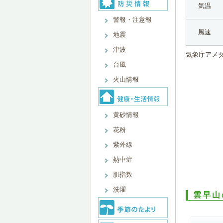
気温
警報・注意報
風速
地震
津波
気象庁アメ
台風
火山情報
黄砂情報
花粉
紫外線
熱中症
肌指数
洗濯
雲早山