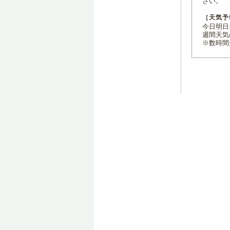
さい。
［天気予
今日明日天
週間天気
※数時間