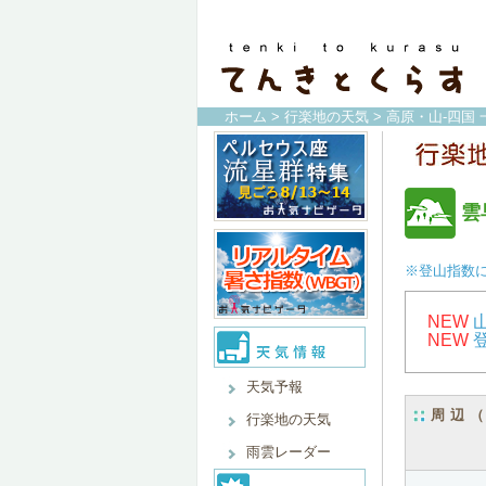
ホーム
>
行楽地の天気
>
高原・山-四国 
雲
※登山指数
NEW
NEW
天気予報
周辺
行楽地の天気
雨雲レーダー