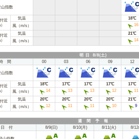
登山指数
気温
18℃
m付近
16
a）
風（m/s）
気温
21℃
m付近
14
a）
風（m/s）
明 日 8/8(土)
時 間
00
03
06
09
12
登山指数
気温
18℃
17℃
17℃
17℃
17℃
m付近
14
13
13
12
11
a）
風（m/s）
気温
20℃
20℃
20℃
20℃
21℃
m付近
12
11
11
10
9
a）
風（m/s）
週 間 予 報
日 付
8/9(日)
8/10(月)
8/11(火)
8/12
登山指数