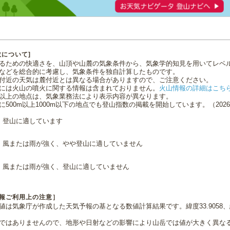
数について]
るための快適さを、山頂や山麓の気象条件から、気象学的知見を用いてレベ
などを総合的に考慮し、気象条件を独自計算したものです。
付近の天気は麓付近とは異なる場合がありますので、ご注意ください。
には火山の噴火に関する情報は含まれておりません。
火山情報の詳細はこち
0m以上の地点は、気象業務法により表示内容が異なります。
に500m以上1000m以下の地点でも登山指数の掲載を開始しています。（2026.0
登山に適しています
風または雨が強く、やや登山に適していません
風または雨が強く、登山に適していません
報ご利用上の注意］
値は気象庁が作成した天気予報の基となる数値計算結果です。緯度33.9058、経
ではありませんので、地形や日射などの影響により山岳では値が大きく異な