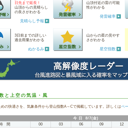
日先まで延長！
山頂付近の雷の可能
山頂からの見晴らし
性がわかる
の良さがわかる
発雷確率
見晴らし予報
3日前までの詳しい
山からの星の見やす
過去雨量がわかる
さがわかる
ぬかるみ
星空指数
数と上空の気温・風
ための快適さを、気象条件から登山指数A～Cで掲載しています。詳しくは
ペ
今 日 8/7(金)
時 間
00
03
06
09
12