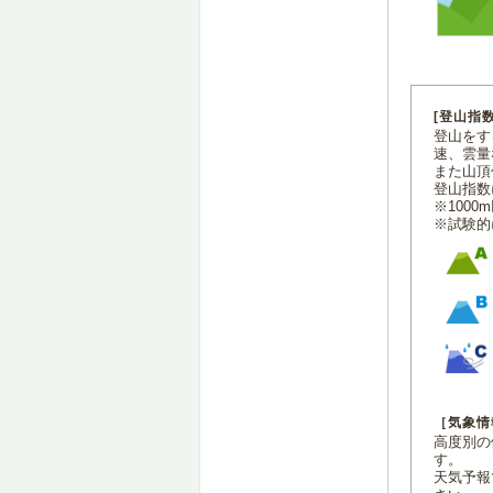
[登山指
登山をす
速、雲量
また山頂
登山指数
※100
※試験的
［気象情
高度別の
す。
天気予報