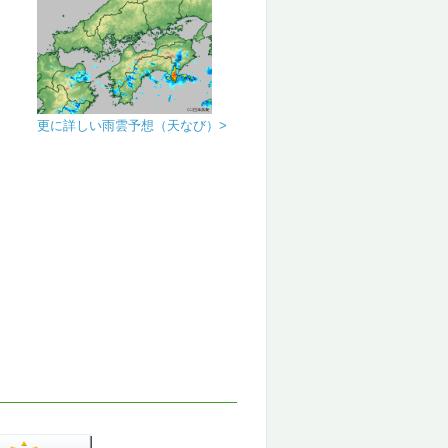
更に詳しい雨雲予想（天なび）>