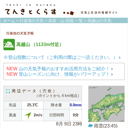
ホーム
>
行楽地の天気
>
高原・山-四国 一覧
> 高越山の天気
高越山
（1133m付近）
※登山指数について（ご利用の際はご一読ください。）
NEW
山の天気予報のおすすめ活用方法をご紹介！
NEW
登山シーズンに向け、情報がパワーアップ！
周辺データ（穴吹）
（ポイントから 4 km地点）
気温
25.3℃
降水量
0.0mm
2m/s
風速
日照時間
0分
8月 9日 23時
雨雲(23:45)