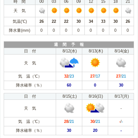
時 間
00
03
06
09
12
15
18
21
天 気
気温(℃)
26
22
22
30
34
33
30
26
降水量(mm)
0
0
0
0
0
0
0
0
週 間 予 報
日 付
8/12(水)
8/13(木)
8/14(金)
天 気
気 温（℃）
32
/
23
27
/
17
27
/
21
降水確率（％）
60
0
30
日 付
8/15(土)
8/16(日)
8/17(月)
天 気
-
気 温（℃）
28
/
21
30
/
21
-
/
-
降水確率（％）
30
20
-