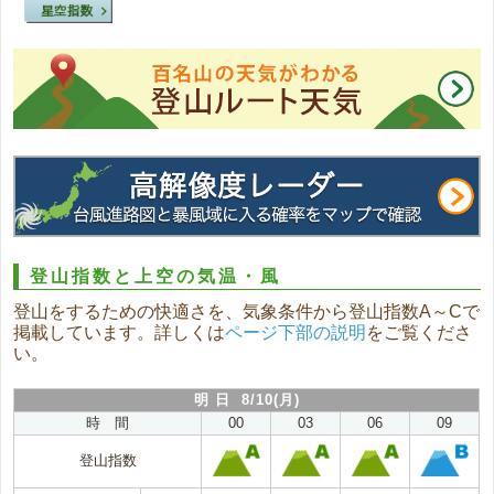
登山指数と上空の気温・風
登山をするための快適さを、気象条件から登山指数A～Cで
掲載しています。詳しくは
ページ下部の説明
をご覧くださ
い。
明 日 8/10(月)
時 間
00
03
06
09
登山指数