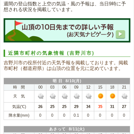
週間の登山指数と上空の気温・風の予報は、当日9時に予
想される状況を掲載しています。
近隣市町村の気象情報
(吉野川市)
吉野川市の役所付近の天気予報を掲載しております。掲載
市町村（都道府県）は山頂の位置を元に定めています。
明 日 8/10(月)
時 間
00
03
06
09
12
15
18
21
天 気
気温(℃)
26
25
25
29
34
35
31
27
降水量(mm)
0
0
0
0.1
0
0
0
0
あさって 8/11(火)