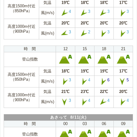
気温
19℃
18℃
18℃
17℃
高度1500m付近
（850hPa）
4
3
3
3
風(m/s)
気温
20℃
20℃
20℃
20℃
高度1000m付近
（900hPa）
3
2
3
3
風(m/s)
時 間
12
15
18
21
登山指数
気温
18℃
19℃
19℃
17℃
高度1500m付近
（850hPa）
3
4
6
5
風(m/s)
気温
21℃
23℃
22℃
20℃
高度1000m付近
（900hPa）
3
4
4
4
風(m/s)
あさって 8/11(火)
時 間
00
03
06
09
登山指数