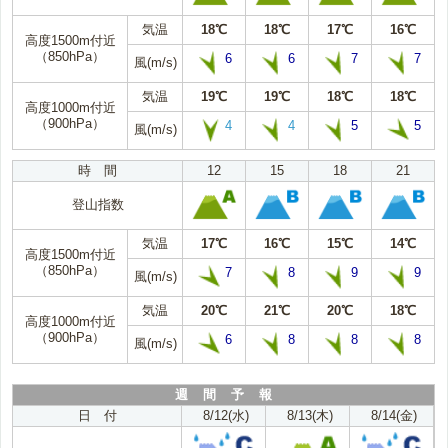
気温
18℃
18℃
17℃
16℃
高度1500m付近
（850hPa）
6
6
7
7
風(m/s)
気温
19℃
19℃
18℃
18℃
高度1000m付近
（900hPa）
4
4
5
5
風(m/s)
時 間
12
15
18
21
登山指数
気温
17℃
16℃
15℃
14℃
高度1500m付近
（850hPa）
7
8
9
9
風(m/s)
気温
20℃
21℃
20℃
18℃
高度1000m付近
（900hPa）
6
8
8
8
風(m/s)
週 間 予 報
日 付
8/12(水)
8/13(木)
8/14(金)