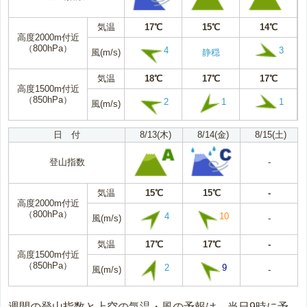
気温
17℃
15℃
14℃
高度2000m付近
（800hPa）
4
3
風(m/s)
静穏
気温
18℃
17℃
17℃
高度1500m付近
（850hPa）
2
1
1
風(m/s)
日 付
8/13(木)
8/14(金)
8/15(土)
登山指数
-
気温
15℃
15℃
-
高度2000m付近
（800hPa）
4
10
風(m/s)
-
気温
17℃
17℃
-
高度1500m付近
（850hPa）
2
9
風(m/s)
-
週間の登山指数と上空の気温・風の予報は、当日9時に予