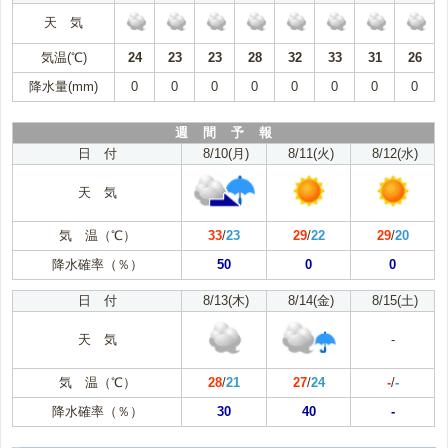
天 気
気温(℃)
24
23
23
28
32
33
31
26
降水量(mm)
0
0
0
0
0
0
0
0
週 間 予 報
日 付
8/10(月)
8/11(火)
8/12(水)
天 気
気 温（℃）
33
/
23
29
/
22
29
/
20
降水確率（％）
50
0
0
日 付
8/13(木)
8/14(金)
8/15(土)
天 気
-
気 温（℃）
28
/
21
27
/
24
-
/
-
降水確率（％）
30
40
-