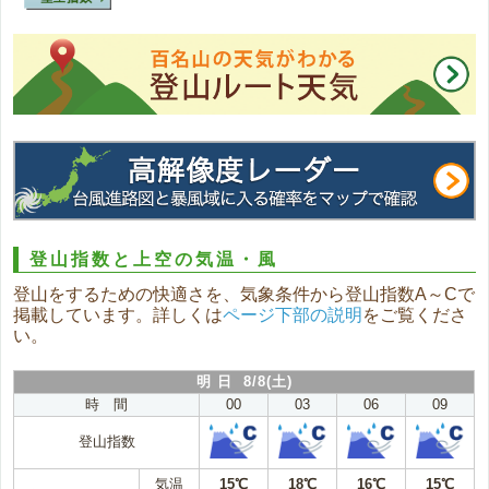
登山指数と上空の気温・風
登山をするための快適さを、気象条件から登山指数A～Cで
掲載しています。詳しくは
ページ下部の説明
をご覧くださ
い。
明 日 8/8(土)
時 間
00
03
06
09
登山指数
気温
15℃
18℃
16℃
15℃