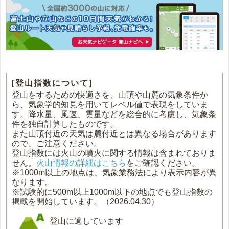
[登山指数について]
登山をするための快適さを、山頂や山麓の気象条件か
ら、気象学的知見を用いてレベル値で表現をしていま
す。降水量、風速、雲量などを総合的に考慮し、気象条
件を独自計算したものです。
また山頂付近の天気は麓付近とは異なる場合があります
ので、ご注意ください。
登山指数には火山の噴火に関する情報は含まれておりま
せん。
火山情報の詳細はこちら
をご確認ください。
※1000m以上の地点は、気象業務法により表示内容が異
なります。
※試験的に500m以上1000m以下の地点でも登山指数の
掲載を開始しています。（2026.04.30）
登山に適しています