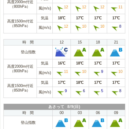
高度2000m付近
（800hPa）
12
12
12
11
風(m/s)
気温
18℃
17℃
17℃
17℃
高度1500m付近
（850hPa）
12
10
10
8
風(m/s)
時 間
12
15
18
21
登山指数
気温
16℃
18℃
17℃
17℃
高度2000m付近
（800hPa）
11
10
9
10
風(m/s)
気温
17℃
18℃
17℃
17℃
高度1500m付近
（850hPa）
9
6
5
8
風(m/s)
あさって 8/9(日)
時 間
00
03
06
09
登山指数