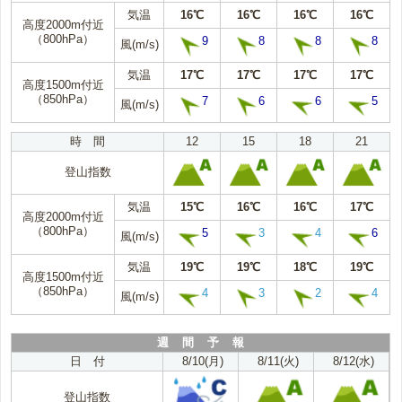
気温
16℃
16℃
16℃
16℃
高度2000m付近
（800hPa）
9
8
8
8
風(m/s)
気温
17℃
17℃
17℃
17℃
高度1500m付近
（850hPa）
7
6
6
5
風(m/s)
時 間
12
15
18
21
登山指数
気温
15℃
16℃
16℃
17℃
高度2000m付近
（800hPa）
5
3
4
6
風(m/s)
気温
19℃
19℃
18℃
19℃
高度1500m付近
（850hPa）
4
3
2
4
風(m/s)
週 間 予 報
日 付
8/10(月)
8/11(火)
8/12(水)
登山指数