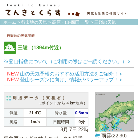
ホーム
>
行楽地の天気
>
高原・山-四国 一覧
> 三嶺の天気
三嶺
（1894m付近）
※登山指数について（ご利用の際はご一読ください。）
NEW
山の天気予報のおすすめ活用方法をご紹介！
NEW
登山シーズンに向け、情報がパワーアップ！
周辺データ（東祖谷）
（ポイントから 4 km地点）
気温
21.4℃
降水量
0.5mm
風速
1m/s
日照時間
0分
8月 7日 22時
雨雲(22:30)