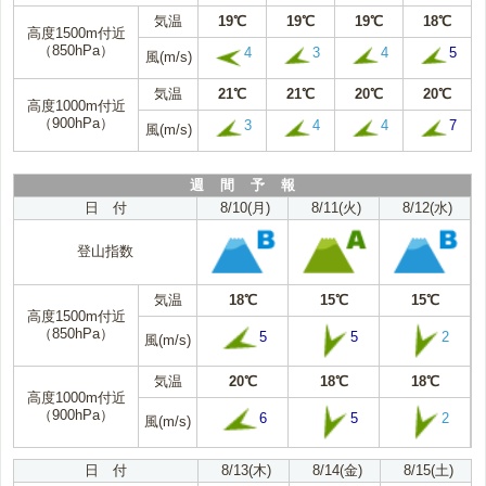
気温
19℃
19℃
19℃
18℃
高度1500m付近
（850hPa）
4
3
4
5
風(m/s)
気温
21℃
21℃
20℃
20℃
高度1000m付近
（900hPa）
3
4
4
7
風(m/s)
週 間 予 報
日 付
8/10(月)
8/11(火)
8/12(水)
登山指数
気温
18℃
15℃
15℃
高度1500m付近
（850hPa）
5
5
2
風(m/s)
気温
20℃
18℃
18℃
高度1000m付近
（900hPa）
6
5
2
風(m/s)
日 付
8/13(木)
8/14(金)
8/15(土)