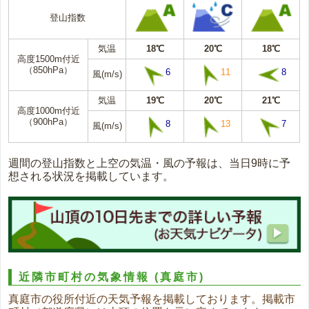
登山指数
気温
18℃
20℃
18℃
高度1500m付近
（850hPa）
6
11
8
風(m/s)
気温
19℃
20℃
21℃
高度1000m付近
（900hPa）
8
13
7
風(m/s)
週間の登山指数と上空の気温・風の予報は、当日9時に予
想される状況を掲載しています。
近隣市町村の気象情報
(真庭市)
真庭市の役所付近の天気予報を掲載しております。掲載市