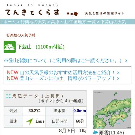
ホーム
>
行楽地の天気
>
高原・山-中国地方 一覧
> 下蒜山の天気
下蒜山
（1100m付近）
※登山指数について（ご利用の際はご一読ください。）
NEW
山の天気予報のおすすめ活用方法をご紹介！
NEW
登山シーズンに向け、情報がパワーアップ！
周辺データ（上長田）
（ポイントから 4 km地点）
気温
30.2℃
降水量
0.0mm
1m/s
風速
日照時間
60分
8月 8日 11時
雨雲(11:45)