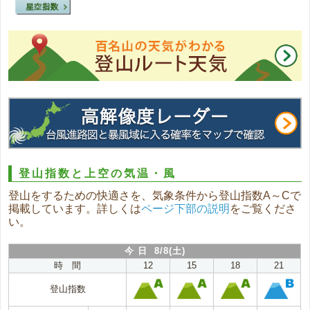
登山指数と上空の気温・風
登山をするための快適さを、気象条件から登山指数A～Cで
掲載しています。詳しくは
ページ下部の説明
をご覧くださ
い。
今 日 8/8(土)
時 間
12
15
18
21
登山指数