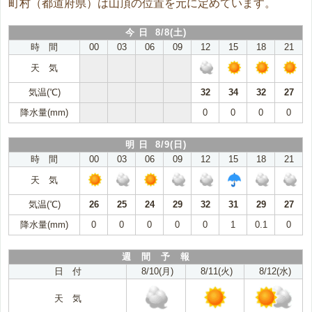
町村（都道府県）は山頂の位置を元に定めています。
今 日 8/8(土)
時 間
00
03
06
09
12
15
18
21
天 気
気温(℃)
32
34
32
27
降水量(mm)
0
0
0
0
明 日 8/9(日)
時 間
00
03
06
09
12
15
18
21
天 気
気温(℃)
26
25
24
29
32
31
29
27
降水量(mm)
0
0
0
0
0
1
0.1
0
週 間 予 報
日 付
8/10(月)
8/11(火)
8/12(水)
天 気