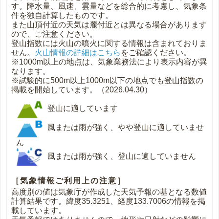
す。降水量、風速、雲量などを総合的に考慮し、気象条
件を独自計算したものです。
また山頂付近の天気は麓付近とは異なる場合があります
ので、ご注意ください。
登山指数には火山の噴火に関する情報は含まれておりま
せん。
火山情報の詳細はこちら
をご確認ください。
※1000m以上の地点は、気象業務法により表示内容が異
なります。
※試験的に500m以上1000m以下の地点でも登山指数の
掲載を開始しています。（2026.04.30）
登山に適しています
風または雨が強く、やや登山に適していませ
ん
風または雨が強く、登山に適していません
［気象情報ご利用上の注意］
高度別の値は気象庁が作成した天気予報の基となる数値
計算結果です。緯度35.3251、経度133.7006の情報を掲
載しています。