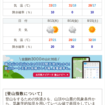
気 温（℃）
33
/
23
31
/
18
28
/
17
降水確率（％）
10
0
10
日 付
8/13(木)
8/14(金)
8/15(土)
天 気
気 温（℃）
27
/
21
28
/
22
32
/
20
降水確率（％）
20
30
0
[登山指数について]
登山をするための快適さを、山頂や山麓の気象条件か
ら、気象学的知見を用いてレベル値で表現をしていま