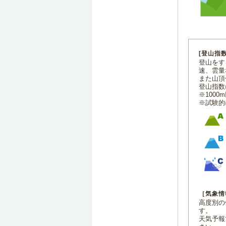
[登山指
登山をす
速、雲量
また山頂
登山指数
※100
※試験的
［気象情
高度別の
す。
天気予報