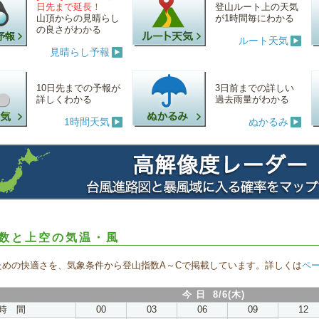
日先まで延長！
登山ルート上の天気
山頂からの見晴らし
が1時間毎にわかる
の良さがわかる
ルート天気
見晴らし予報
10日先までの予報が
3日前までの詳しい
詳しくわかる
過去雨量がわかる
1時間天気
ぬかるみ
数と上空の気温・風
ための快適さを、気象条件から登山指数A～Cで掲載しています。詳しくは
ペ
今 日 8/6(木)
時 間
00
03
06
09
12