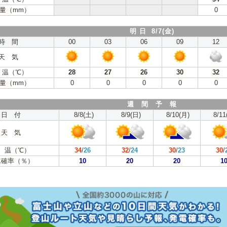
量（mm）
0
明 日 8/7(金)
時 間
00
03
06
09
12
天 気
 温（℃）
28
27
26
30
32
量（mm）
0
0
0
0
0
週 間 予 報
日 付
8/8(土)
8/9(日)
8/10(月)
8/11
天 気
 温（℃）
34
/
26
32
/
24
30
/
23
30
/
水確率（％）
10
20
20
1