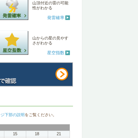
山頂付近の雷の可能
性がわかる
発雷確率
山からの星の見やす
さがわかる
星空指数
ージ下部の説明
をご覧ください。
15
18
21