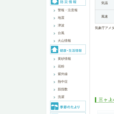
気温
警報・注意報
風速
地震
津波
気象庁アメ
台風
火山情報
黄砂情報
花粉
紫外線
熱中症
肌指数
洗濯
三ヶ上