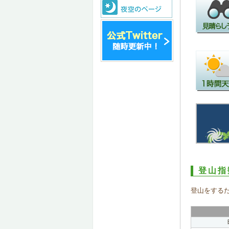
登山指
登山をする