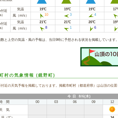
気温
19℃
19℃
19℃
17
m付近
10
3
4
a）
風（m/s）
気温
21℃
21℃
20℃
19
m付近
8
1
6
a）
風（m/s）
指数と上空の気温・風の予報は、当日9時に予想される状況を掲載しています
町村の気象情報
(鏡野町)
所付近の天気予報を掲載しております。掲載市町村（都道府県）は山頂の位置
今 日 8/6(木)
時 間
00
03
06
09
12
天 気
 温（℃）
34