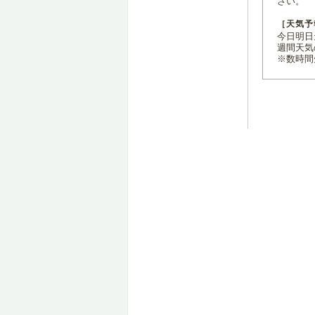
さい。
［天気予
今日明日天
週間天気
※数時間