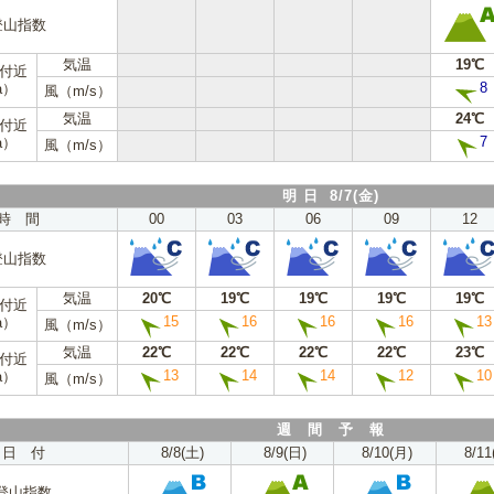
登山指数
気温
19℃
m付近
8
a）
風（m/s）
気温
24℃
m付近
7
a）
風（m/s）
明 日 8/7(金)
時 間
00
03
06
09
12
登山指数
気温
20℃
19℃
19℃
19℃
19℃
m付近
15
16
16
16
13
a）
風（m/s）
気温
22℃
22℃
22℃
22℃
23℃
m付近
13
14
14
12
10
a）
風（m/s）
週 間 予 報
日 付
8/8(土)
8/9(日)
8/10(月)
8/11
登山指数