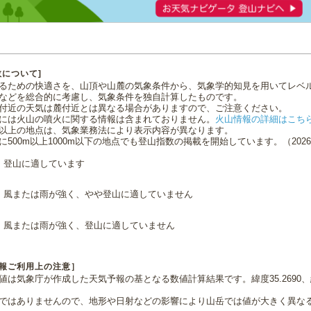
数について]
るための快適さを、山頂や山麓の気象条件から、気象学的知見を用いてレベ
などを総合的に考慮し、気象条件を独自計算したものです。
付近の天気は麓付近とは異なる場合がありますので、ご注意ください。
には火山の噴火に関する情報は含まれておりません。
火山情報の詳細はこち
0m以上の地点は、気象業務法により表示内容が異なります。
に500m以上1000m以下の地点でも登山指数の掲載を開始しています。（2026.0
登山に適しています
風または雨が強く、やや登山に適していません
風または雨が強く、登山に適していません
報ご利用上の注意］
値は気象庁が作成した天気予報の基となる数値計算結果です。緯度35.2690、経
ではありませんので、地形や日射などの影響により山岳では値が大きく異な