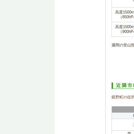
高度1500
（850hP
高度1000
（900hP
週間の登山
近隣市
鏡野町の役
気