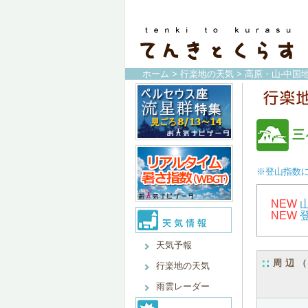
ホーム
>
行楽地の天気
>
高原・山-中国地
三
※登山指数
NEW
NEW
天気予報
周辺
行楽地の天気
雨雲レーダー