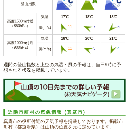
登山指数
気温
17℃
18℃
18℃
高度1500m付近
（850hPa）
11
7
5
風(m/s)
気温
18℃
20℃
21℃
高度1000m付近
（900hPa）
11
5
4
風(m/s)
週間の登山指数と上空の気温・風の予報は、当日9時に予
想される状況を掲載しています。
近隣市町村の気象情報
(真庭市)
真庭市の役所付近の天気予報を掲載しております。掲載市
町村（都道府県）は山頂の位置を元に定めています。