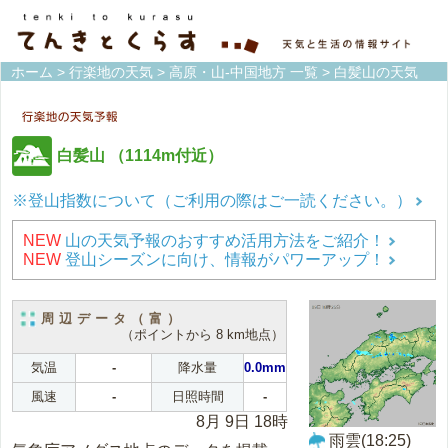
ホーム
>
行楽地の天気
>
高原・山-中国地方 一覧
> 白髪山の天気
白髪山
（1114m付近）
※登山指数について（ご利用の際はご一読ください。）
NEW
山の天気予報のおすすめ活用方法をご紹介！
NEW
登山シーズンに向け、情報がパワーアップ！
周辺データ（富）
（ポイントから 8 km地点）
気温
-
降水量
0.0mm
風速
-
日照時間
-
8月 9日 18時
雨雲(18:25)