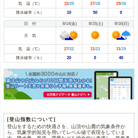
気 温（℃）
32
/
20
27
/
18
29
/
18
降水確率（％）
10
50
0
日 付
8/14(金)
8/15(土)
8/16(日)
天 気
気 温（℃）
27
/
22
31
/
21
31
/
19
降水確率（％）
20
0
40
[登山指数について]
登山をするための快適さを、山頂や山麓の気象条件か
ら、気象学的知見を用いてレベル値で表現をしていま