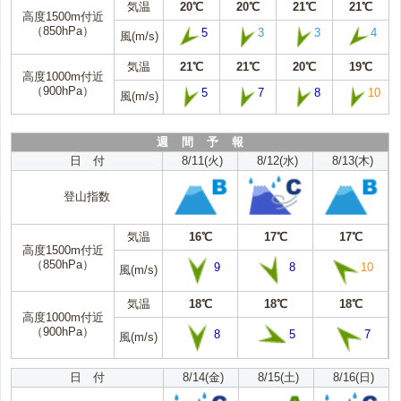
気温
20℃
20℃
21℃
21℃
高度1500m付近
（850hPa）
5
3
3
4
風(m/s)
気温
21℃
21℃
20℃
19℃
高度1000m付近
（900hPa）
5
7
8
10
風(m/s)
週 間 予 報
日 付
8/11(火)
8/12(水)
8/13(木)
登山指数
気温
16℃
17℃
17℃
高度1500m付近
（850hPa）
9
8
10
風(m/s)
気温
18℃
18℃
18℃
高度1000m付近
（900hPa）
8
5
7
風(m/s)
日 付
8/14(金)
8/15(土)
8/16(日)