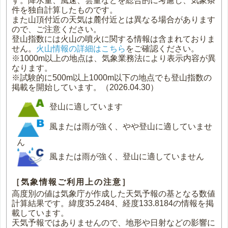
す。降水量、風速、雲量などを総合的に考慮し、気象条
件を独自計算したものです。
また山頂付近の天気は麓付近とは異なる場合があります
ので、ご注意ください。
登山指数には火山の噴火に関する情報は含まれておりま
せん。
火山情報の詳細はこちら
をご確認ください。
※1000m以上の地点は、気象業務法により表示内容が異
なります。
※試験的に500m以上1000m以下の地点でも登山指数の
掲載を開始しています。（2026.04.30）
登山に適しています
風または雨が強く、やや登山に適していませ
ん
風または雨が強く、登山に適していません
［気象情報ご利用上の注意］
高度別の値は気象庁が作成した天気予報の基となる数値
計算結果です。緯度35.2484、経度133.8184の情報を掲
載しています。
天気予報ではありませんので、地形や日射などの影響に