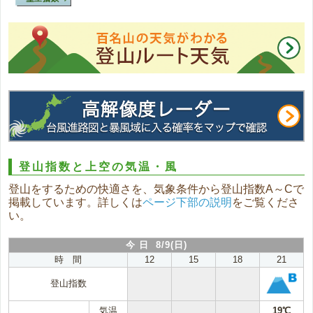
登山指数と上空の気温・風
登山をするための快適さを、気象条件から登山指数A～Cで
掲載しています。詳しくは
ページ下部の説明
をご覧くださ
い。
今 日 8/9(日)
時 間
12
15
18
21
登山指数
気温
19℃