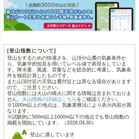
[登山指数について]
登山をするための快適さを、山頂や山麓の気象条件か
ら、気象学的知見を用いてレベル値で表現をしていま
す。降水量、風速、雲量などを総合的に考慮し、気象条
件を独自計算したものです。
また山頂付近の天気は麓付近とは異なる場合があります
ので、ご注意ください。
登山指数には火山の噴火に関する情報は含まれておりま
せん。
火山情報の詳細はこちら
をご確認ください。
※1000m以上の地点は、気象業務法により表示内容が異
なります。
※試験的に500m以上1000m以下の地点でも登山指数の
掲載を開始しています。（2026.04.30）
登山に適しています