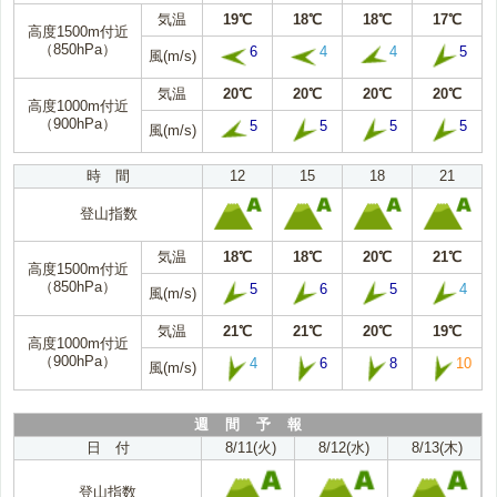
気温
19℃
18℃
18℃
17℃
高度1500m付近
（850hPa）
6
4
4
5
風(m/s)
気温
20℃
20℃
20℃
20℃
高度1000m付近
（900hPa）
5
5
5
5
風(m/s)
時 間
12
15
18
21
登山指数
気温
18℃
18℃
20℃
21℃
高度1500m付近
（850hPa）
5
6
5
4
風(m/s)
気温
21℃
21℃
20℃
19℃
高度1000m付近
（900hPa）
4
6
8
10
風(m/s)
週 間 予 報
日 付
8/11(火)
8/12(水)
8/13(木)
登山指数