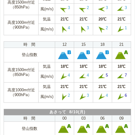
高度1500m付近
（850hPa）
3
2
3
3
風(m/s)
気温
21℃
21℃
20℃
21℃
高度1000m付近
（900hPa）
4
3
2
1
風(m/s)
時 間
12
15
18
21
登山指数
気温
18℃
18℃
18℃
18℃
高度1500m付近
（850hPa）
4
4
5
7
風(m/s)
気温
21℃
21℃
21℃
21℃
高度1000m付近
（900hPa）
2
3
4
6
風(m/s)
あさって 8/10(月)
時 間
00
03
06
09
登山指数