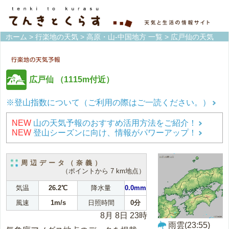
ホーム
>
行楽地の天気
>
高原・山-中国地方 一覧
> 広戸仙の天気
広戸仙
（1115m付近）
※登山指数について（ご利用の際はご一読ください。）
NEW
山の天気予報のおすすめ活用方法をご紹介！
NEW
登山シーズンに向け、情報がパワーアップ！
周辺データ（奈義）
（ポイントから 7 km地点）
気温
26.2℃
降水量
0.0mm
風速
1m/s
日照時間
0分
8月 8日 23時
雨雲(23:55)