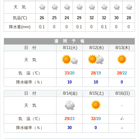
天 気
気温(℃)
26
25
24
29
32
32
30
28
降水量(mm)
0.1
0
0
0.1
0
0.1
0
0
週 間 予 報
日 付
8/11(火)
8/12(水)
8/13(木)
天 気
気 温（℃）
33
/
20
28
/
19
28
/
22
降水確率（％）
10
10
0
日 付
8/14(金)
8/15(土)
8/16(日)
天 気
-
気 温（℃）
29
/
23
32
/
20
-
/
-
降水確率（％）
30
0
-