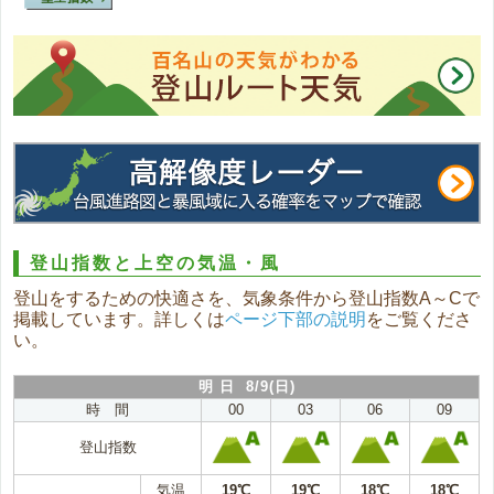
登山指数と上空の気温・風
登山をするための快適さを、気象条件から登山指数A～Cで
掲載しています。詳しくは
ページ下部の説明
をご覧くださ
い。
明 日 8/9(日)
時 間
00
03
06
09
登山指数
気温
19℃
19℃
18℃
18℃