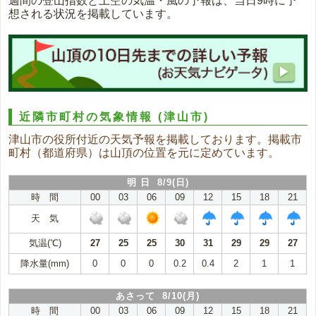
週間の登山指数と上空の気温・風の予報は、当日9時に予
想される状況を掲載しています。
近隣市町村の気象情報
(津山市)
津山市の役所付近の天気予報を掲載しております。掲載市
町村（都道府県）は山頂の位置を元に定めています。
明 日 8/9(日)
時 間
00
03
06
09
12
15
18
21
天 気
気温(℃)
27
25
25
30
31
29
29
27
降水量(mm)
0
0
0
0.2
0.4
2
1
1
あさって 8/10(月)
時 間
00
03
06
09
12
15
18
21