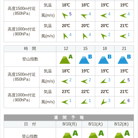
気温
18℃
18℃
19℃
19℃
高度1500m付近
（850hPa）
5
4
4
4
風(m/s)
気温
20℃
20℃
20℃
21℃
高度1000m付近
（900hPa）
4
4
2
1
風(m/s)
時 間
12
15
18
21
登山指数
気温
18℃
19℃
19℃
19℃
高度1500m付近
（850hPa）
2
2
3
5
風(m/s)
気温
23℃
22℃
22℃
21℃
高度1000m付近
（900hPa）
1
1
3
6
風(m/s)
週 間 予 報
日 付
8/10(月)
8/11(火)
8/12(水)
登山指数