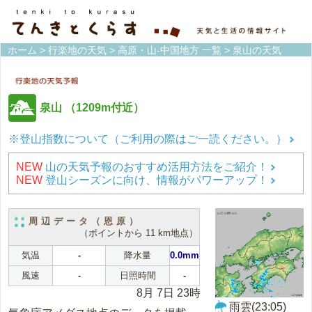
ホーム
>
行楽地の天気
>
高原・山-中国地方 一覧
> 泉山の天気
泉山
（1209m付近）
※登山指数について（ご利用の際はご一読ください。）
NEW
山の天気予報のおすすめ活用方法をご紹介！
NEW
登山シーズンに向け、情報がパワーアップ！
周辺データ（恩原）
（ポイントから 11 km地点）
気温
-
降水量
0.0mm
風速
-
日照時間
-
8月 7日 23時
雨雲(23:05)