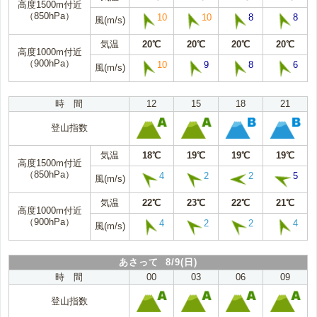
高度1500m付近
（850hPa）
10
10
8
8
風(m/s)
気温
20℃
20℃
20℃
20℃
高度1000m付近
（900hPa）
10
9
8
6
風(m/s)
時 間
12
15
18
21
登山指数
気温
18℃
19℃
19℃
19℃
高度1500m付近
（850hPa）
4
2
2
5
風(m/s)
気温
22℃
23℃
22℃
21℃
高度1000m付近
（900hPa）
4
2
2
4
風(m/s)
あさって 8/9(日)
時 間
00
03
06
09
登山指数