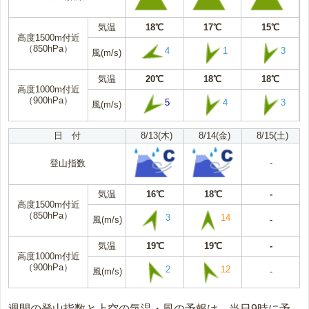
気温
18℃
17℃
15℃
高度1500m付近
（850hPa）
4
1
3
風(m/s)
気温
20℃
18℃
18℃
高度1000m付近
（900hPa）
5
4
3
風(m/s)
日 付
8/13(木)
8/14(金)
8/15(土)
登山指数
-
気温
16℃
18℃
-
高度1500m付近
（850hPa）
3
14
風(m/s)
-
気温
19℃
19℃
-
高度1000m付近
（900hPa）
2
12
風(m/s)
-
週間の登山指数と上空の気温・風の予報は、当日9時に予