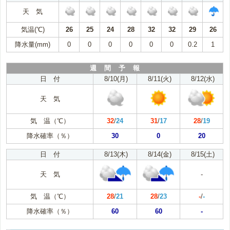
天 気
気温(℃)
26
25
24
28
32
32
29
26
降水量(mm)
0
0
0
0
0
0
0.2
1
週 間 予 報
日 付
8/10(月)
8/11(火)
8/12(水)
天 気
気 温（℃）
32
/
24
31
/
17
28
/
19
降水確率（％）
30
0
20
日 付
8/13(木)
8/14(金)
8/15(土)
天 気
-
気 温（℃）
28
/
21
28
/
23
-
/
-
降水確率（％）
60
60
-