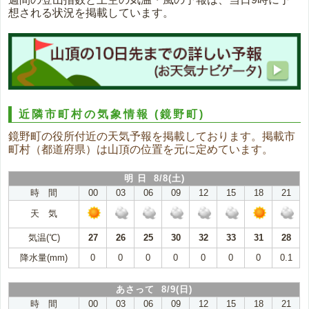
想される状況を掲載しています。
近隣市町村の気象情報
(鏡野町)
鏡野町の役所付近の天気予報を掲載しております。掲載市
町村（都道府県）は山頂の位置を元に定めています。
明 日 8/8(土)
時 間
00
03
06
09
12
15
18
21
天 気
気温(℃)
27
26
25
30
32
33
31
28
降水量(mm)
0
0
0
0
0
0
0
0.1
あさって 8/9(日)
時 間
00
03
06
09
12
15
18
21