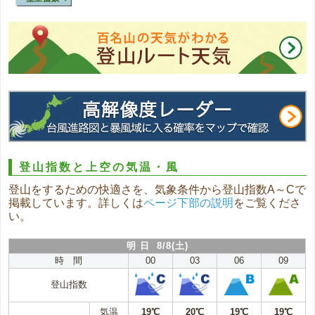
登山指数と上空の気温・風
登山をするための快適さを、気象条件から登山指数A～Cで
掲載しています。詳しくは
ページ下部の説明
をご覧くださ
い。
明 日 8/8(土)
時 間
00
03
06
09
登山指数
気温
19℃
20℃
19℃
19℃