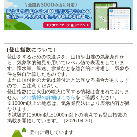
[登山指数について]
登山をするための快適さを、山頂や山麓の気象条件か
ら、気象学的知見を用いてレベル値で表現をしていま
す。降水量、風速、雲量などを総合的に考慮し、気象条
件を独自計算したものです。
また山頂付近の天気は麓付近とは異なる場合があります
ので、ご注意ください。
登山指数には火山の噴火に関する情報は含まれておりま
せん。
火山情報の詳細はこちら
をご確認ください。
※1000m以上の地点は、気象業務法により表示内容が異
なります。
※試験的に500m以上1000m以下の地点でも登山指数の
掲載を開始しています。（2026.04.30）
登山に適しています