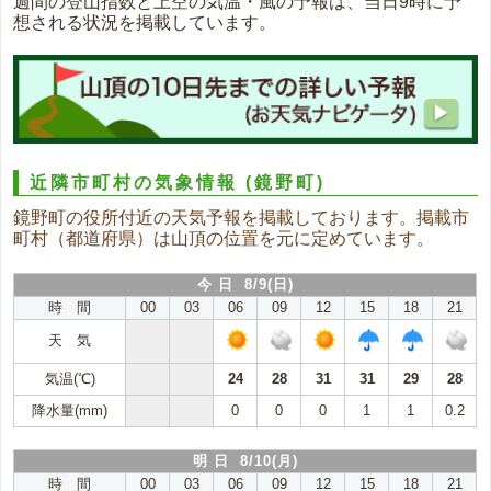
週間の登山指数と上空の気温・風の予報は、当日9時に予
想される状況を掲載しています。
近隣市町村の気象情報
(鏡野町)
鏡野町の役所付近の天気予報を掲載しております。掲載市
町村（都道府県）は山頂の位置を元に定めています。
今 日 8/9(日)
時 間
00
03
06
09
12
15
18
21
天 気
気温(℃)
24
28
31
31
29
28
降水量(mm)
0
0
0
1
1
0.2
明 日 8/10(月)
時 間
00
03
06
09
12
15
18
21