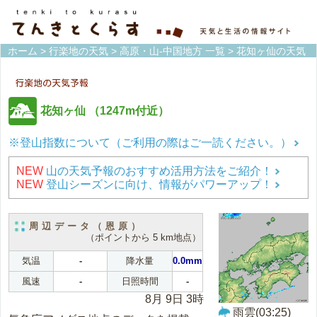
ホーム
>
行楽地の天気
>
高原・山-中国地方 一覧
> 花知ヶ仙の天気
花知ヶ仙
（1247m付近）
※登山指数について（ご利用の際はご一読ください。）
NEW
山の天気予報のおすすめ活用方法をご紹介！
NEW
登山シーズンに向け、情報がパワーアップ！
周辺データ（恩原）
（ポイントから 5 km地点）
気温
-
降水量
0.0mm
風速
-
日照時間
-
8月 9日 3時
雨雲(03:25)