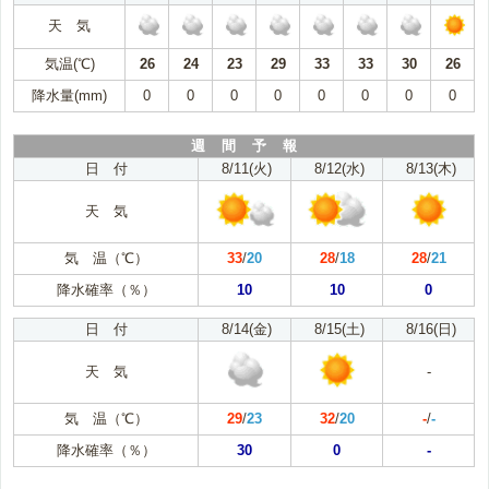
天 気
気温(℃)
26
24
23
29
33
33
30
26
降水量(mm)
0
0
0
0
0
0
0
0
週 間 予 報
日 付
8/11(火)
8/12(水)
8/13(木)
天 気
気 温（℃）
33
/
20
28
/
18
28
/
21
降水確率（％）
10
10
0
日 付
8/14(金)
8/15(土)
8/16(日)
天 気
-
気 温（℃）
29
/
23
32
/
20
-
/
-
降水確率（％）
30
0
-