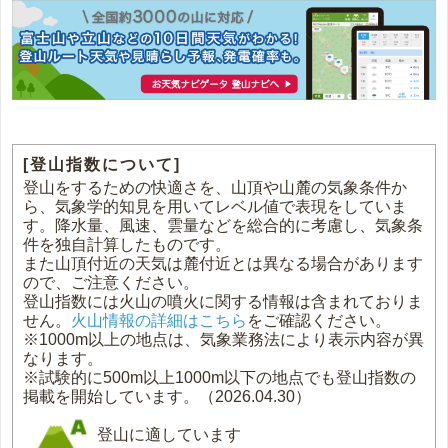
[登山指数について]
登山をするための快適さを、山頂や山麓の気象条件か
ら、気象学的知見を用いてレベル値で表現をしていま
す。降水量、風速、雲量などを総合的に考慮し、気象条
件を独自計算したものです。
また山頂付近の天気は麓付近とは異なる場合があります
ので、ご注意ください。
登山指数には火山の噴火に関する情報は含まれておりま
せん。
火山情報の詳細はこちら
をご確認ください。
※1000m以上の地点は、気象業務法により表示内容が異
なります。
※試験的に500m以上1000m以下の地点でも登山指数の
掲載を開始しています。（2026.04.30）
登山に適しています