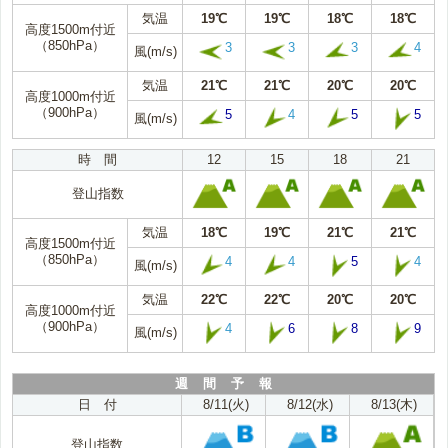
気温
19℃
19℃
18℃
18℃
高度1500m付近
（850hPa）
3
3
3
4
風(m/s)
気温
21℃
21℃
20℃
20℃
高度1000m付近
（900hPa）
5
4
5
5
風(m/s)
時 間
12
15
18
21
登山指数
気温
18℃
19℃
21℃
21℃
高度1500m付近
（850hPa）
4
4
5
4
風(m/s)
気温
22℃
22℃
20℃
20℃
高度1000m付近
（900hPa）
4
6
8
9
風(m/s)
週 間 予 報
日 付
8/11(火)
8/12(水)
8/13(木)
登山指数