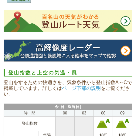
登山指数と上空の気温・風
登山をするための快適さを、気象条件から登山指数A～Cで
掲載しています。詳しくは
ページ下部の説明
をご覧くださ
い。
今 日 8/9(日)
時 間
00
03
06
09
登山指数
気温
18℃
18℃