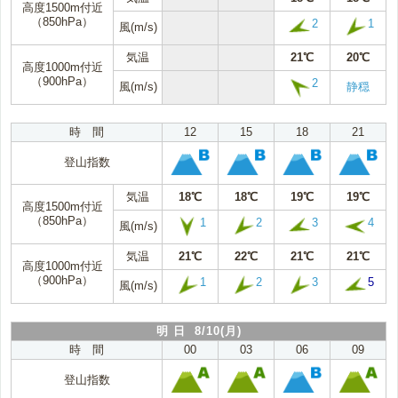
高度1500m付近
（850hPa）
2
1
風(m/s)
気温
21℃
20℃
高度1000m付近
（900hPa）
2
風(m/s)
静穏
時 間
12
15
18
21
登山指数
気温
18℃
18℃
19℃
19℃
高度1500m付近
（850hPa）
1
2
3
4
風(m/s)
気温
21℃
22℃
21℃
21℃
高度1000m付近
（900hPa）
1
2
3
5
風(m/s)
明 日 8/10(月)
時 間
00
03
06
09
登山指数