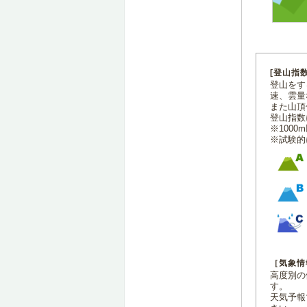
[登山指
登山をす
速、雲量
また山頂
登山指数
※100
※試験的
［気象情
高度別の
す。
天気予報