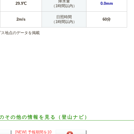
降水量
29.9℃
0.0mm
（1時間以内）
日照時間
2m/s
60分
（1時間以内）
ダス地点のデータを掲載
のその他の情報を見る（登山ナビ）
[NEW] 予報期間を10