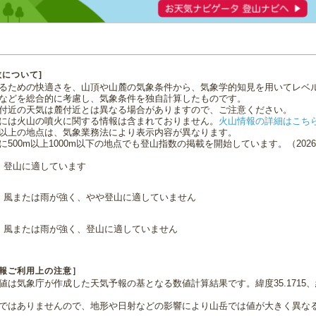
数について]
るための快適さを、山頂や山麓の気象条件から、気象学的知見を用いてレベ
などを総合的に考慮し、気象条件を独自計算したものです。
付近の天気は麓付近とは異なる場合がありますので、ご注意ください。
には火山の噴火に関する情報は含まれておりません。
火山情報の詳細はこち
0m以上の地点は、気象業務法により表示内容が異なります。
に500m以上1000m以下の地点でも登山指数の掲載を開始しています。（2026.0
登山に適しています
風または雨が強く、やや登山に適していません
風または雨が強く、登山に適していません
報ご利用上の注意］
値は気象庁が作成した天気予報の基となる数値計算結果です。緯度35.1715、経
ではありませんので、地形や日射などの影響により山岳では値が大きく異な