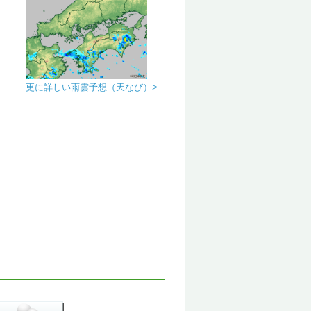
更に詳しい雨雲予想（天なび）>