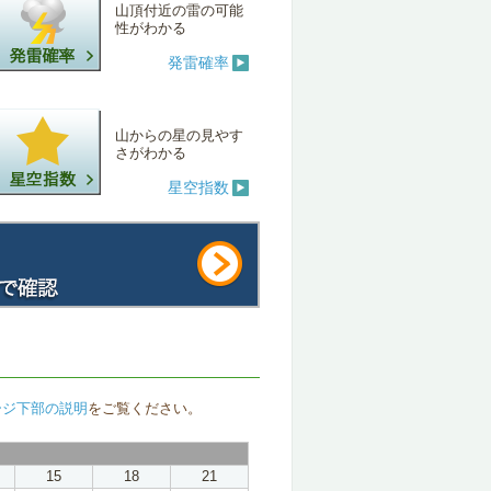
山頂付近の雷の可能
性がわかる
発雷確率
山からの星の見やす
さがわかる
星空指数
ージ下部の説明
をご覧ください。
15
18
21