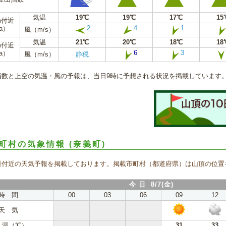
気温
19℃
19℃
17℃
15
m付近
2
4
1
a）
風（m/s）
気温
21℃
20℃
18℃
18
m付近
6
3
a）
風（m/s）
静穏
指数と上空の気温・風の予報は、当日9時に予想される状況を掲載しています
町村の気象情報
(奈義町)
所付近の天気予報を掲載しております。掲載市町村（都道府県）は山頂の位置
今 日 8/7(金)
時 間
00
03
06
09
12
天 気
 温（℃）
31
33