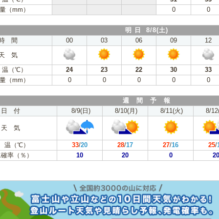
量（mm）
0
0
明 日 8/8(土)
時 間
00
03
06
09
12
天 気
 温（℃）
24
23
22
30
33
量（mm）
0
0
0
0
0
週 間 予 報
日 付
8/9(日)
8/10(月)
8/11(火)
8/12
天 気
 温（℃）
33
/
20
28
/
17
27
/
16
25
/
水確率（％）
10
20
0
2