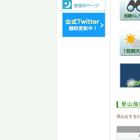
登山指
登山をする