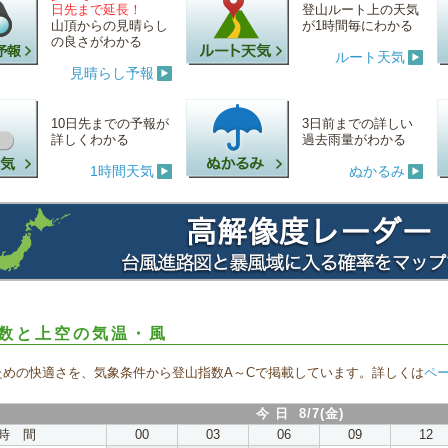
日先まで延長！
登山ルート上の天気
山頂からの見晴らし
が1時間毎にわかる
の良さがわかる
ルート天気
見晴らし予報
10日先までの予報が
3日前までの詳しい
詳しくわかる
過去雨量がわかる
1時間天気
ぬかるみ
数と上空の気温・風
ための快適さを、気象条件から登山指数A～Cで掲載しています。詳しくは
ペ
今 日 8/7(金)
時 間
00
03
06
09
12