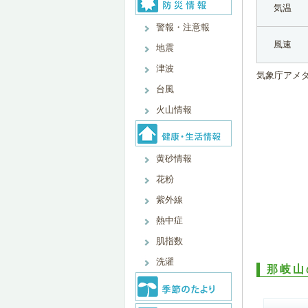
気温
警報・注意報
風速
地震
津波
気象庁アメ
台風
火山情報
黄砂情報
花粉
紫外線
熱中症
肌指数
洗濯
那岐山