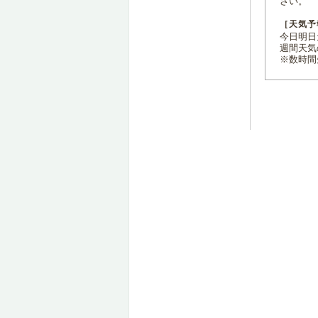
さい。
［天気予
今日明日天
週間天気
※数時間