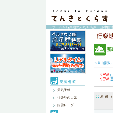
ホーム
>
行楽地の天気
>
高原・山-中国地
那
※登山指数
NEW
NEW
天気予報
周辺
行楽地の天気
雨雲レーダー