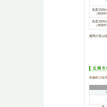
高度1500
（850hP
高度1000
（900hP
週間の登山
近隣市
奈義町の役
気