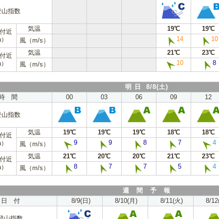
登山指数
気温
19℃
19℃
m付近
14
10
a）
風（m/s）
気温
21℃
23℃
m付近
10
8
a）
風（m/s）
明 日 8/8(土)
時 間
00
03
06
09
12
登山指数
気温
19℃
19℃
19℃
18℃
18℃
m付近
9
9
8
7
4
a）
風（m/s）
気温
21℃
20℃
20℃
21℃
23℃
m付近
8
7
7
5
4
a）
風（m/s）
週 間 予 報
日 付
8/9(日)
8/10(月)
8/11(火)
8/12
登山指数