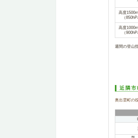
高度1500
（850hP
高度1000
（900hP
週間の登山
近隣市
奥出雲町の
気