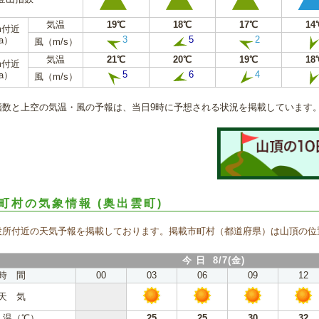
気温
19℃
18℃
17℃
14
m付近
3
5
2
a）
風（m/s）
気温
21℃
20℃
19℃
18
m付近
5
6
4
a）
風（m/s）
指数と上空の気温・風の予報は、当日9時に予想される状況を掲載しています
町村の気象情報
(奥出雲町)
役所付近の天気予報を掲載しております。掲載市町村（都道府県）は山頂の位
今 日 8/7(金)
時 間
00
03
06
09
12
天 気
 温（℃）
25
25
30
32