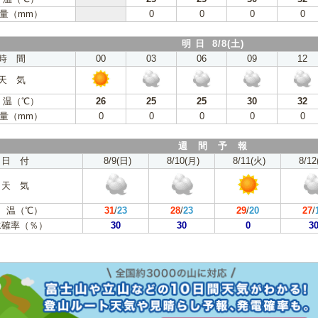
量（mm）
0
0
0
0
明 日 8/8(土)
時 間
00
03
06
09
12
天 気
 温（℃）
26
25
25
30
32
量（mm）
0
0
0
0
0
週 間 予 報
日 付
8/9(日)
8/10(月)
8/11(火)
8/12
天 気
 温（℃）
31
/
23
28
/
23
29
/
20
27
/
水確率（％）
30
30
0
3