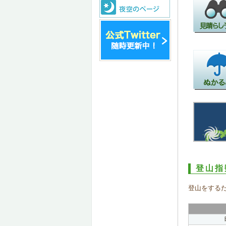
登山指
登山をする