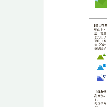
[登山指
登山をす
速、雲量
また山頂
登山指数
※100
※試験的
［気象情
高度別の
す。
天気予報