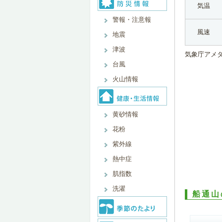
気温
警報・注意報
風速
地震
津波
気象庁アメ
台風
火山情報
黄砂情報
花粉
紫外線
熱中症
肌指数
洗濯
船通山