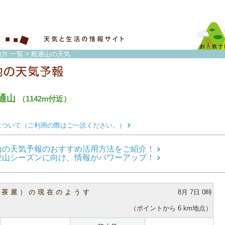
方 一覧
> 船通山の天気
通山
（1142m付近）
について（ご利用の際はご一読ください。）
山の天気予報のおすすめ活用方法をご紹介！
登山シーズンに向け、情報がパワーアップ！
（茶屋）の現在のようす
8月 7日 0時
（ポイントから 6 km地点）