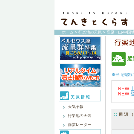
ホーム
>
行楽地の天気
>
高原・山-中国地
船
※登山指数
NEW
NEW
天気予報
周辺
行楽地の天気
雨雲レーダー