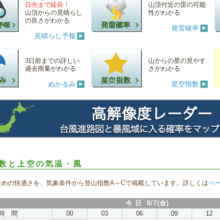
日先まで延長！
山頂付近の雷の可能
山頂からの見晴らし
性がわかる
の良さがわかる
発雷確率
見晴らし予報
3日前までの詳しい
山からの星の見やす
過去雨量がわかる
さがわかる
ぬかるみ
星空指数
数と上空の気温・風
ための快適さを、気象条件から登山指数A～Cで掲載しています。詳しくは
ペ
今 日 8/7(金)
時 間
00
03
06
09
12