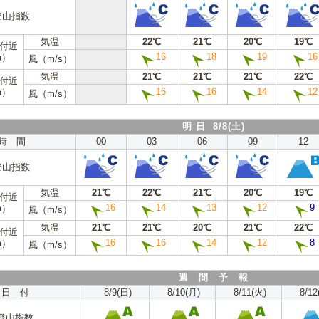
登山指数
気温
22℃
21℃
20℃
19℃
m付近
16
18
19
16
a）
風（m/s）
気温
21℃
21℃
21℃
22℃
m付近
16
16
14
12
a）
風（m/s）
明 日 8/8(土)
時 間
00
03
06
09
12
登山指数
気温
21℃
22℃
21℃
20℃
19℃
m付近
16
14
13
12
9
a）
風（m/s）
気温
21℃
21℃
20℃
21℃
22℃
m付近
16
16
14
12
8
a）
風（m/s）
週 間 予 報
日 付
8/9(日)
8/10(月)
8/11(火)
8/12
登山指数