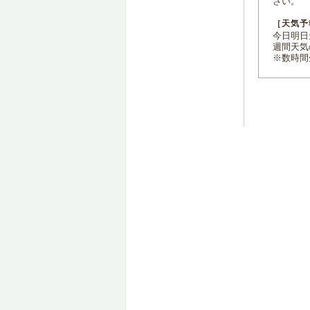
さい。
［天気予
今日明日天
週間天気
※数時間