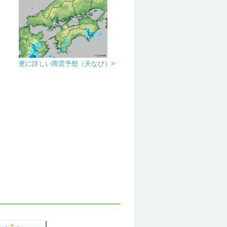
更に詳しい雨雲予想（天なび）>