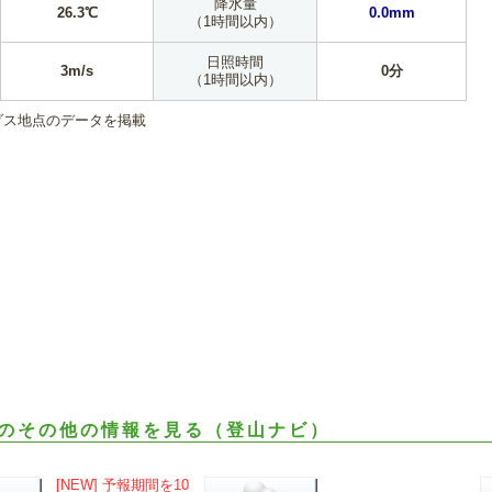
降水量
26.3℃
0.0mm
（1時間以内）
日照時間
3m/s
0分
（1時間以内）
ダス地点のデータを掲載
のその他の情報を見る（登山ナビ）
[NEW] 予報期間を10