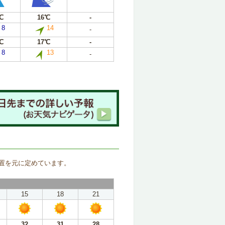
℃
16℃
-
8
14
-
℃
17℃
-
8
13
-
。
置を元に定めています。
15
18
21
32
31
28