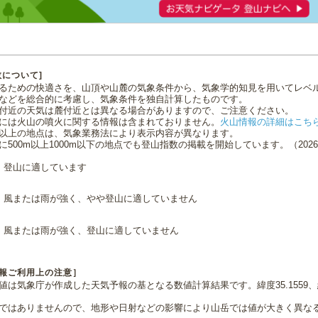
数について]
るための快適さを、山頂や山麓の気象条件から、気象学的知見を用いてレベ
などを総合的に考慮し、気象条件を独自計算したものです。
付近の天気は麓付近とは異なる場合がありますので、ご注意ください。
には火山の噴火に関する情報は含まれておりません。
火山情報の詳細はこち
0m以上の地点は、気象業務法により表示内容が異なります。
に500m以上1000m以下の地点でも登山指数の掲載を開始しています。（2026.0
登山に適しています
風または雨が強く、やや登山に適していません
風または雨が強く、登山に適していません
報ご利用上の注意］
値は気象庁が作成した天気予報の基となる数値計算結果です。緯度35.1559、経
ではありませんので、地形や日射などの影響により山岳では値が大きく異な