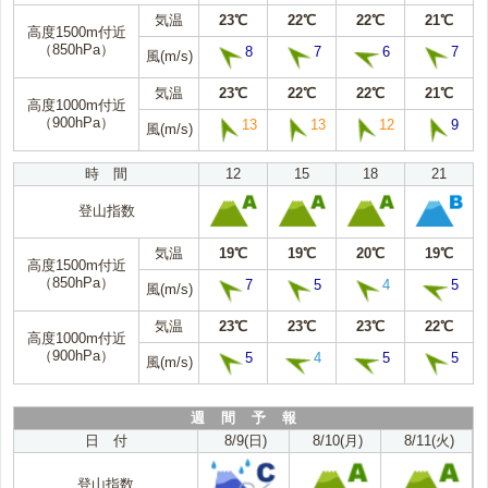
気温
23℃
22℃
22℃
21℃
高度1500m付近
（850hPa）
8
7
6
7
風(m/s)
気温
23℃
22℃
22℃
21℃
高度1000m付近
（900hPa）
13
13
12
9
風(m/s)
時 間
12
15
18
21
登山指数
気温
19℃
19℃
20℃
19℃
高度1500m付近
（850hPa）
7
5
4
5
風(m/s)
気温
23℃
23℃
23℃
22℃
高度1000m付近
（900hPa）
5
4
5
5
風(m/s)
週 間 予 報
日 付
8/9(日)
8/10(月)
8/11(火)
登山指数