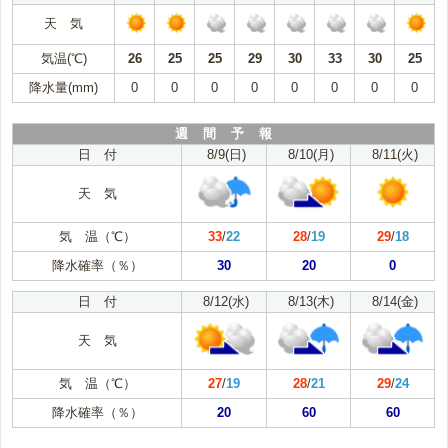
天 気
気温(℃)
26
25
25
29
30
33
30
25
降水量(mm)
0
0
0
0
0
0
0
0
週 間 予 報
日 付
8/9(日)
8/10(月)
8/11(火)
天 気
気 温（℃）
33
/
22
28
/
19
29
/
18
降水確率（％）
30
20
0
日 付
8/12(水)
8/13(木)
8/14(金)
天 気
気 温（℃）
27
/
19
28
/
21
29
/
24
降水確率（％）
20
60
60