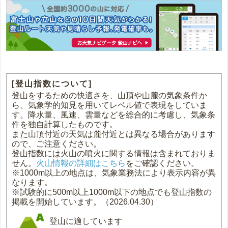
[登山指数について]
登山をするための快適さを、山頂や山麓の気象条件か
ら、気象学的知見を用いてレベル値で表現をしていま
す。降水量、風速、雲量などを総合的に考慮し、気象条
件を独自計算したものです。
また山頂付近の天気は麓付近とは異なる場合があります
ので、ご注意ください。
登山指数には火山の噴火に関する情報は含まれておりま
せん。
火山情報の詳細はこちら
をご確認ください。
※1000m以上の地点は、気象業務法により表示内容が異
なります。
※試験的に500m以上1000m以下の地点でも登山指数の
掲載を開始しています。（2026.04.30）
登山に適しています