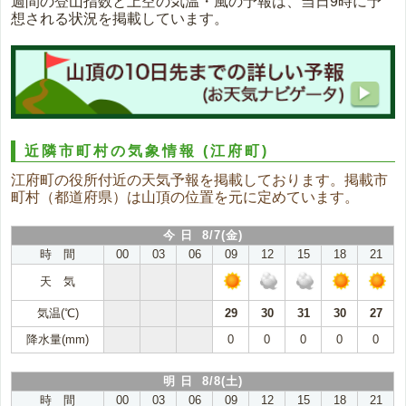
週間の登山指数と上空の気温・風の予報は、当日9時に予
想される状況を掲載しています。
近隣市町村の気象情報
(江府町)
江府町の役所付近の天気予報を掲載しております。掲載市
町村（都道府県）は山頂の位置を元に定めています。
今 日 8/7(金)
時 間
00
03
06
09
12
15
18
21
天 気
気温(℃)
29
30
31
30
27
降水量(mm)
0
0
0
0
0
明 日 8/8(土)
時 間
00
03
06
09
12
15
18
21