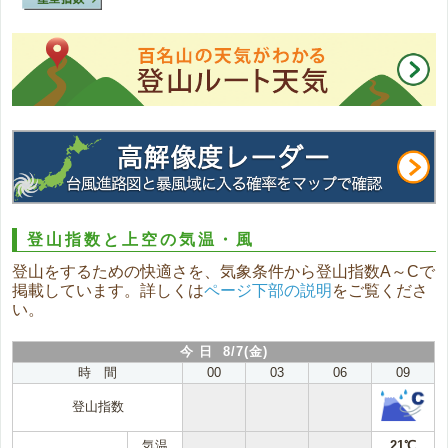
登山指数と上空の気温・風
登山をするための快適さを、気象条件から登山指数A～Cで
掲載しています。詳しくは
ページ下部の説明
をご覧くださ
い。
今 日 8/7(金)
時 間
00
03
06
09
登山指数
気温
21℃