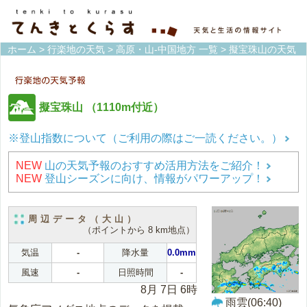
ホーム
>
行楽地の天気
>
高原・山-中国地方 一覧
> 擬宝珠山の天気
擬宝珠山
（1110m付近）
※登山指数について（ご利用の際はご一読ください。）
NEW
山の天気予報のおすすめ活用方法をご紹介！
NEW
登山シーズンに向け、情報がパワーアップ！
周辺データ（大山）
（ポイントから 8 km地点）
気温
-
降水量
0.0mm
風速
-
日照時間
-
8月 7日 6時
雨雲(06:40)