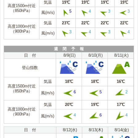
気温
19℃
19℃
19℃
19℃
高度1500m付近
（850hPa）
5
4
3
3
風(m/s)
気温
23℃
22℃
22℃
22℃
高度1000m付近
（900hPa）
3
4
3
4
風(m/s)
週 間 予 報
日 付
8/9(日)
8/10(月)
8/11(火)
登山指数
気温
18℃
18℃
16℃
高度1500m付近
（850hPa）
6
5
2
風(m/s)
気温
20℃
19℃
17℃
高度1000m付近
（900hPa）
4
6
4
風(m/s)
日 付
8/12(水)
8/13(木)
8/14(金)