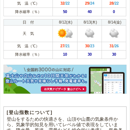
気 温（℃）
32
/
22
29
/
24
28
/
22
降水確率（％）
50
40
0
日 付
8/12(水)
8/13(木)
8/14(金)
天 気
気 温（℃）
27
/
21
30
/
23
31
/
26
降水確率（％）
10
30
30
[登山指数について]
登山をするための快適さを、山頂や山麓の気象条件か
ら、気象学的知見を用いてレベル値で表現をしていま