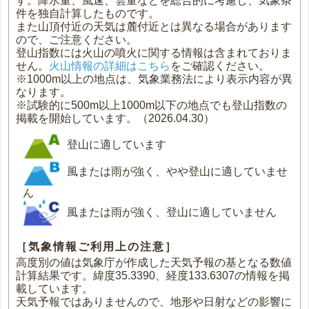
す。降水量、風速、雲量などを総合的に考慮し、気象条
件を独自計算したものです。
また山頂付近の天気は麓付近とは異なる場合があります
ので、ご注意ください。
登山指数には火山の噴火に関する情報は含まれておりま
せん。
火山情報の詳細はこちら
をご確認ください。
※1000m以上の地点は、気象業務法により表示内容が異
なります。
※試験的に500m以上1000m以下の地点でも登山指数の
掲載を開始しています。（2026.04.30）
登山に適しています
風または雨が強く、やや登山に適していませ
ん
風または雨が強く、登山に適していません
［気象情報ご利用上の注意］
高度別の値は気象庁が作成した天気予報の基となる数値
計算結果です。緯度35.3390、経度133.6307の情報を掲
載しています。
天気予報ではありませんので、地形や日射などの影響に