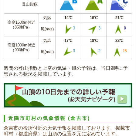
登山指数
気温
14℃
16℃
21℃
高度1500m付近
（850hPa）
3
3
9
風(m/s)
気温
17℃
19℃
22℃
高度1000m付近
（900hPa）
3
2
15
風(m/s)
週間の登山指数と上空の気温・風の予報は、当日9時に予
想される状況を掲載しています。
近隣市町村の気象情報
(倉吉市)
倉吉市の役所付近の天気予報を掲載しております。掲載市
町村（都道府県）は山頂の位置を元に定めています。