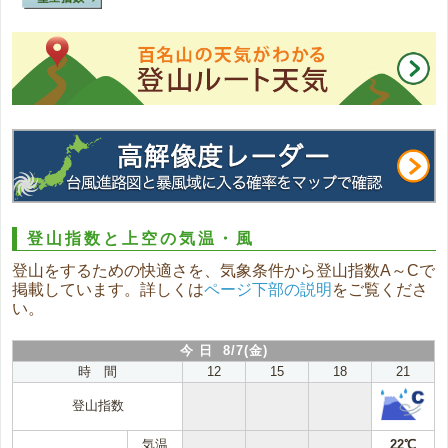
登山指数と上空の気温・風
登山をするための快適さを、気象条件から登山指数A～Cで
掲載しています。詳しくは
ページ下部の説明
をご覧くださ
い。
今 日 8/7(金)
時 間
12
15
18
21
登山指数
気温
22℃