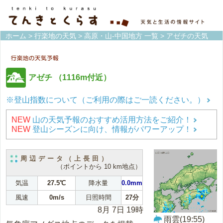
ホーム
>
行楽地の天気
>
高原・山-中国地方 一覧
> アゼチの天気
アゼチ
（1116m付近）
※登山指数について（ご利用の際はご一読ください。）
NEW
山の天気予報のおすすめ活用方法をご紹介！
NEW
登山シーズンに向け、情報がパワーアップ！
周辺データ（上長田）
（ポイントから 10 km地点）
気温
27.5℃
降水量
0.0mm
風速
0m/s
日照時間
27分
8月 7日 19時
雨雲(19:55)