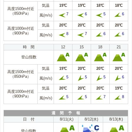
気温
19℃
19℃
18℃
18℃
高度1500m付近
（850hPa）
7
6
5
6
風(m/s)
気温
20℃
20℃
20℃
20℃
高度1000m付近
（900hPa）
8
7
6
6
風(m/s)
時 間
12
15
18
21
登山指数
気温
19℃
20℃
20℃
20℃
高度1500m付近
（850hPa）
5
5
5
6
風(m/s)
気温
20℃
20℃
20℃
19℃
高度1000m付近
（900hPa）
5
5
7
8
風(m/s)
週 間 予 報
日 付
8/11(火)
8/12(水)
8/13(木)
登山指数