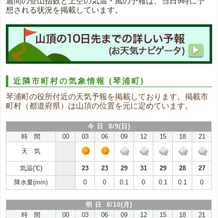
週間の登山指数と上空の気温・風の予報は、当日9時に予
想される状況を掲載しています。
近隣市町村の気象情報
(琴浦町)
琴浦町の役所付近の天気予報を掲載しております。掲載市
町村（都道府県）は山頂の位置を元に定めています。
今 日 8/9(日)
時 間
00
03
06
09
12
15
18
21
天 気
気温(℃)
23
23
29
31
29
28
27
降水量(mm)
0
0
0.1
0
0.1
0.1
0
明 日 8/10(月)
時 間
00
03
06
09
12
15
18
21