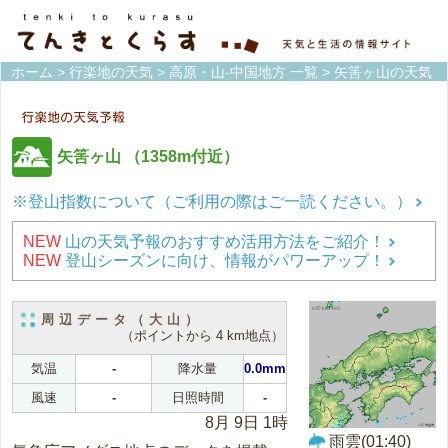
ホーム
>
行楽地の天気
>
高原・山-中国地方 一覧
> 矢筈ヶ山の天気
矢筈ヶ山
（1358m付近）
※登山指数について（ご利用の際はご一読ください。）
NEW
山の天気予報のおすすめ活用方法をご紹介！
NEW
登山シーズンに向け、情報がパワーアップ！
周辺データ（大山）
（ポイントから 4 km地点）
気温
-
降水量
0.0mm
風速
-
日照時間
-
8月 9日 1時
雨雲(01:40)