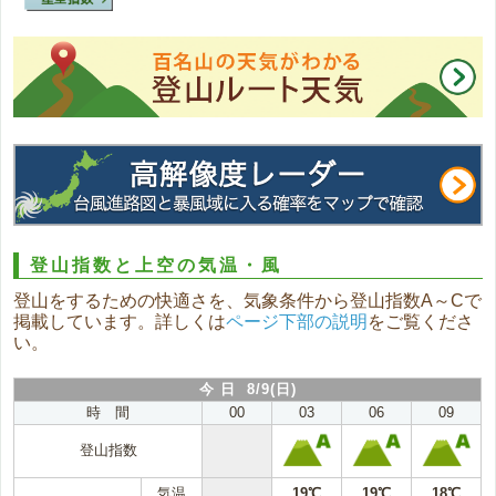
登山指数と上空の気温・風
登山をするための快適さを、気象条件から登山指数A～Cで
掲載しています。詳しくは
ページ下部の説明
をご覧くださ
い。
今 日 8/9(日)
時 間
00
03
06
09
登山指数
気温
19℃
19℃
18℃