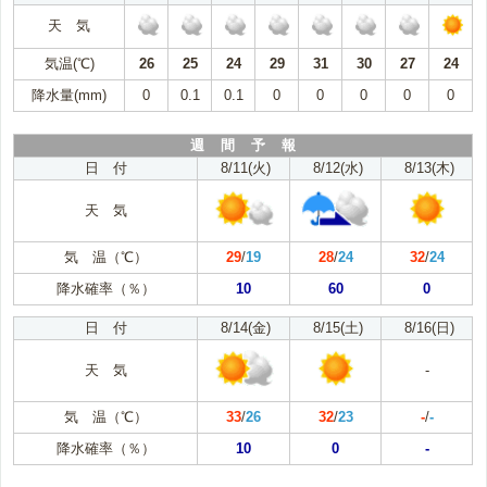
天 気
気温(℃)
26
25
24
29
31
30
27
24
降水量(mm)
0
0.1
0.1
0
0
0
0
0
週 間 予 報
日 付
8/11(火)
8/12(水)
8/13(木)
天 気
気 温（℃）
29
/
19
28
/
24
32
/
24
降水確率（％）
10
60
0
日 付
8/14(金)
8/15(土)
8/16(日)
天 気
-
気 温（℃）
33
/
26
32
/
23
-
/
-
降水確率（％）
10
0
-