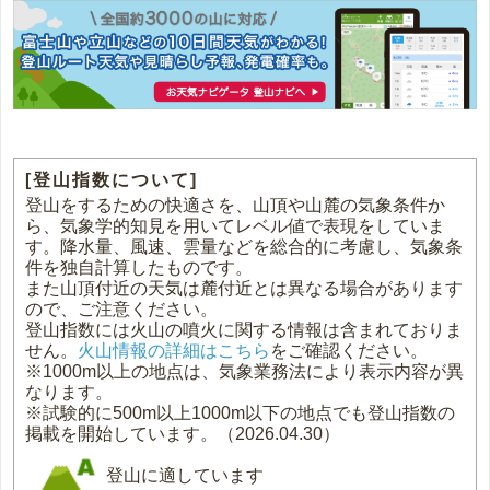
[登山指数について]
登山をするための快適さを、山頂や山麓の気象条件か
ら、気象学的知見を用いてレベル値で表現をしていま
す。降水量、風速、雲量などを総合的に考慮し、気象条
件を独自計算したものです。
また山頂付近の天気は麓付近とは異なる場合があります
ので、ご注意ください。
登山指数には火山の噴火に関する情報は含まれておりま
せん。
火山情報の詳細はこちら
をご確認ください。
※1000m以上の地点は、気象業務法により表示内容が異
なります。
※試験的に500m以上1000m以下の地点でも登山指数の
掲載を開始しています。（2026.04.30）
登山に適しています