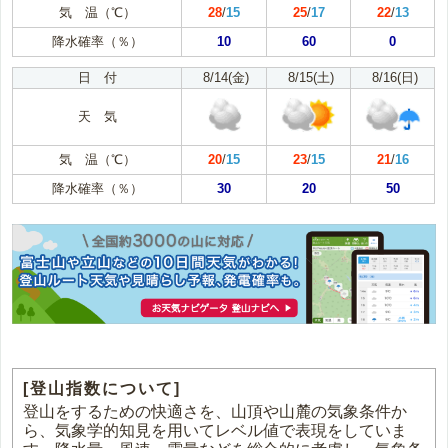
気 温（℃）
28
/
15
25
/
17
22
/
13
降水確率（％）
10
60
0
日 付
8/14(金)
8/15(土)
8/16(日)
天 気
気 温（℃）
20
/
15
23
/
15
21
/
16
降水確率（％）
30
20
50
[登山指数について]
登山をするための快適さを、山頂や山麓の気象条件か
ら、気象学的知見を用いてレベル値で表現をしていま