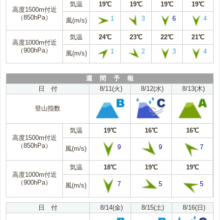
気温
19℃
19℃
19℃
19℃
高度1500m付近
（850hPa）
1
3
6
4
風(m/s)
気温
24℃
23℃
22℃
21℃
高度1000m付近
（900hPa）
1
2
3
4
風(m/s)
週 間 予 報
日 付
8/11(火)
8/12(水)
8/13(木)
登山指数
気温
19℃
16℃
16℃
高度1500m付近
（850hPa）
9
9
7
風(m/s)
気温
18℃
19℃
19℃
高度1000m付近
（900hPa）
7
5
5
風(m/s)
日 付
8/14(金)
8/15(土)
8/16(日)