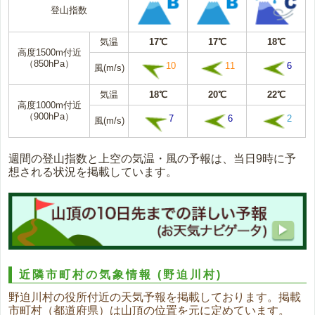
登山指数
気温
17℃
17℃
18℃
高度1500m付近
（850hPa）
10
11
6
風(m/s)
気温
18℃
20℃
22℃
高度1000m付近
（900hPa）
7
6
2
風(m/s)
週間の登山指数と上空の気温・風の予報は、当日9時に予
想される状況を掲載しています。
近隣市町村の気象情報
(野迫川村)
野迫川村の役所付近の天気予報を掲載しております。掲載
市町村（都道府県）は山頂の位置を元に定めています。