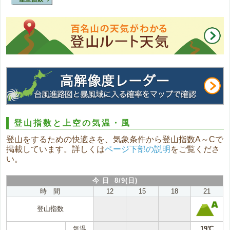
登山指数と上空の気温・風
登山をするための快適さを、気象条件から登山指数A～Cで
掲載しています。詳しくは
ページ下部の説明
をご覧くださ
い。
今 日 8/9(日)
時 間
12
15
18
21
登山指数
気温
19℃