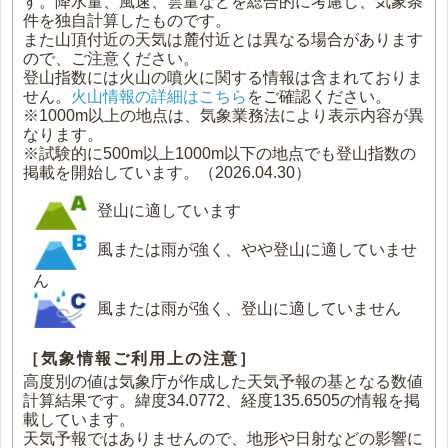
す。降水量、風速、雲量などを総合的に考慮し、気象条
件を独自計算したものです。
また山頂付近の天気は麓付近とは異なる場合があります
ので、ご注意ください。
登山指数には火山の噴火に関する情報は含まれておりま
せん。
火山情報の詳細はこちら
をご確認ください。
※1000m以上の地点は、気象業務法により表示内容が異
なります。
※試験的に500m以上1000m以下の地点でも登山指数の
掲載を開始しています。（2026.04.30）
登山に適しています
風または雨が強く、やや登山に適していませ
ん
風または雨が強く、登山に適していません
［気象情報ご利用上の注意］
高度別の値は気象庁が作成した天気予報の基となる数値
計算結果です。緯度34.0772、経度135.6505の情報を掲
載しています。
天気予報ではありませんので、地形や日射などの影響に