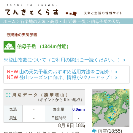
ホーム
>
行楽地の天気
>
高原・山-近畿 一覧
> 伯母子岳の天気
伯母子岳
（1344m付近）
※登山指数について（ご利用の際はご一読ください。）
NEW
山の天気予報のおすすめ活用方法をご紹介！
NEW
登山シーズンに向け、情報がパワーアップ！
周辺データ（護摩壇山）
（ポイントから 9 km地点）
気温
-
降水量
0.0mm
風速
-
日照時間
-
8月 9日 18時
雨雲(18:55)