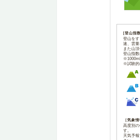
[登山指
登山をす
速、雲量
また山頂
登山指数
※100
※試験的
［気象情
高度別の
す。
天気予報