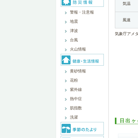
気温
警報・注意報
風速
地震
津波
気象庁アメ
台風
火山情報
黄砂情報
花粉
紫外線
熱中症
肌指数
洗濯
日出ヶ