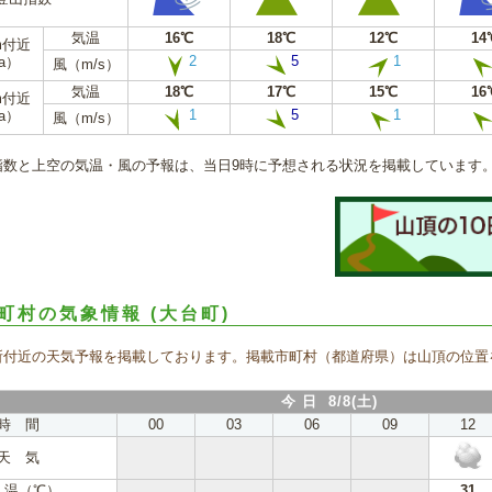
気温
16℃
18℃
12℃
14
m付近
2
5
1
a）
風（m/s）
気温
18℃
17℃
15℃
16
m付近
1
5
1
a）
風（m/s）
指数と上空の気温・風の予報は、当日9時に予想される状況を掲載しています
町村の気象情報
(大台町)
所付近の天気予報を掲載しております。掲載市町村（都道府県）は山頂の位置
今 日 8/8(土)
時 間
00
03
06
09
12
天 気
 温（℃）
31