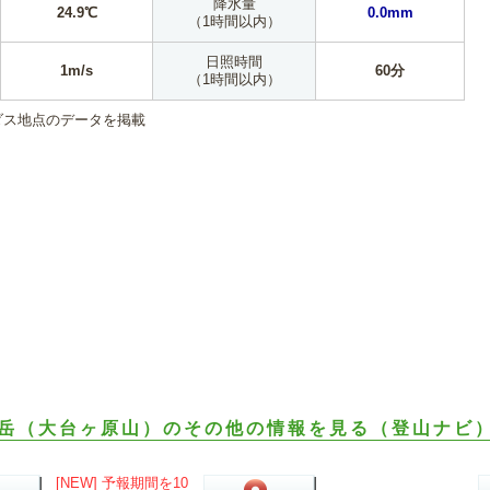
降水量
24.9℃
0.0mm
（1時間以内）
日照時間
1m/s
60分
（1時間以内）
ダス地点のデータを掲載
岳（大台ヶ原山）のその他の情報を見る（登山ナビ
[NEW] 予報期間を10