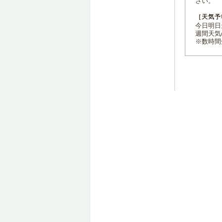
さい。
［天気予
今日明日天
週間天気
※数時間