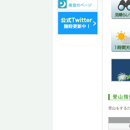
登山指
登山をする