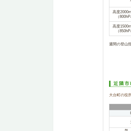
高度2000
（800hP
高度1500
（850hP
週間の登山
近隣市
大台町の役
気