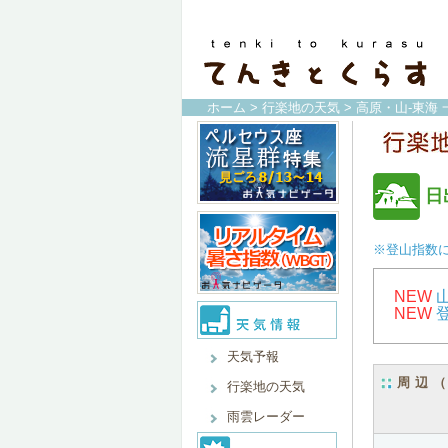
ホーム
>
行楽地の天気
>
高原・山-東海 
日
※登山指数
NEW
NEW
天気予報
周辺
行楽地の天気
雨雲レーダー