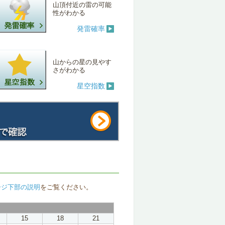
山頂付近の雷の可能
性がわかる
発雷確率
山からの星の見やす
さがわかる
星空指数
ージ下部の説明
をご覧ください。
15
18
21