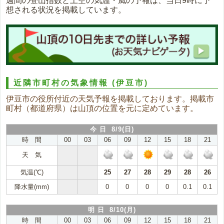
週間の登山指数と上空の気温・風の予報は、当日9時に予
想される状況を掲載しています。
近隣市町村の気象情報
(伊豆市)
伊豆市の役所付近の天気予報を掲載しております。掲載市
町村（都道府県）は山頂の位置を元に定めています。
今 日 8/9(日)
時 間
00
03
06
09
12
15
18
21
天 気
気温(℃)
25
27
28
29
28
26
降水量(mm)
0
0
0
0
0.1
0.1
明 日 8/10(月)
時 間
00
03
06
09
12
15
18
21