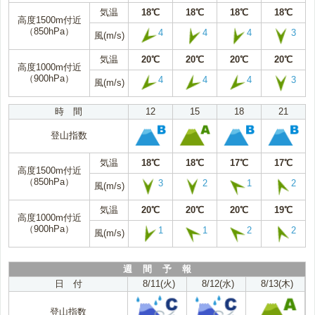
気温
18℃
18℃
18℃
18℃
高度1500m付近
（850hPa）
4
4
4
3
風(m/s)
気温
20℃
20℃
20℃
20℃
高度1000m付近
（900hPa）
4
4
4
3
風(m/s)
時 間
12
15
18
21
登山指数
気温
18℃
18℃
17℃
17℃
高度1500m付近
（850hPa）
3
2
1
2
風(m/s)
気温
20℃
20℃
20℃
19℃
高度1000m付近
（900hPa）
1
1
2
2
風(m/s)
週 間 予 報
日 付
8/11(火)
8/12(水)
8/13(木)
登山指数