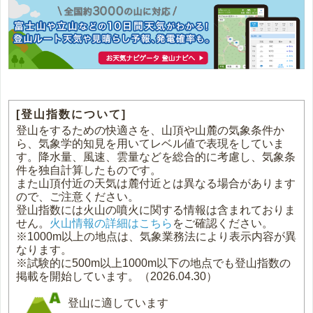
[登山指数について]
登山をするための快適さを、山頂や山麓の気象条件か
ら、気象学的知見を用いてレベル値で表現をしていま
す。降水量、風速、雲量などを総合的に考慮し、気象条
件を独自計算したものです。
また山頂付近の天気は麓付近とは異なる場合があります
ので、ご注意ください。
登山指数には火山の噴火に関する情報は含まれておりま
せん。
火山情報の詳細はこちら
をご確認ください。
※1000m以上の地点は、気象業務法により表示内容が異
なります。
※試験的に500m以上1000m以下の地点でも登山指数の
掲載を開始しています。（2026.04.30）
登山に適しています