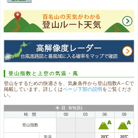
登山指数と上空の気温・風
登山をするための快適さを、気象条件から登山指数A～Cで
掲載しています。詳しくは
ページ下部の説明
をご覧くださ
い。
今 日 8/9(日)
時 間
00
03
06
09
登山指数
気温
20℃
20℃