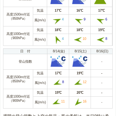
気温
17℃
16℃
17℃
高度1500m付近
（850hPa）
4
9
6
風(m/s)
気温
18℃
18℃
19℃
高度1000m付近
（900hPa）
4
10
8
風(m/s)
日 付
8/14(金)
8/15(土)
8/16(日)
登山指数
-
気温
17℃
19℃
-
高度1500m付近
（850hPa）
8
12
風(m/s)
-
気温
19℃
20℃
-
高度1000m付近
（900hPa）
11
16
風(m/s)
-