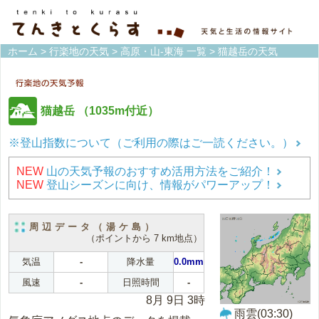
ホーム
>
行楽地の天気
>
高原・山-東海 一覧
> 猫越岳の天気
猫越岳
（1035m付近）
※登山指数について（ご利用の際はご一読ください。）
NEW
山の天気予報のおすすめ活用方法をご紹介！
NEW
登山シーズンに向け、情報がパワーアップ！
周辺データ（湯ケ島）
（ポイントから 7 km地点）
気温
-
降水量
0.0mm
風速
-
日照時間
-
8月 9日 3時
雨雲(03:30)