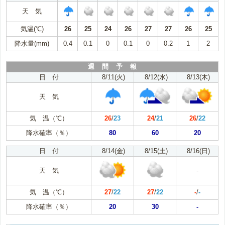
天 気
気温(℃)
26
25
24
26
27
27
26
25
降水量(mm)
0.4
0.1
0
0.1
0
0.2
1
2
週 間 予 報
日 付
8/11(火)
8/12(水)
8/13(木)
天 気
気 温（℃）
26
/
23
24
/
21
26
/
22
降水確率（％）
80
60
20
日 付
8/14(金)
8/15(土)
8/16(日)
天 気
-
気 温（℃）
27
/
22
27
/
22
-
/
-
降水確率（％）
20
30
-