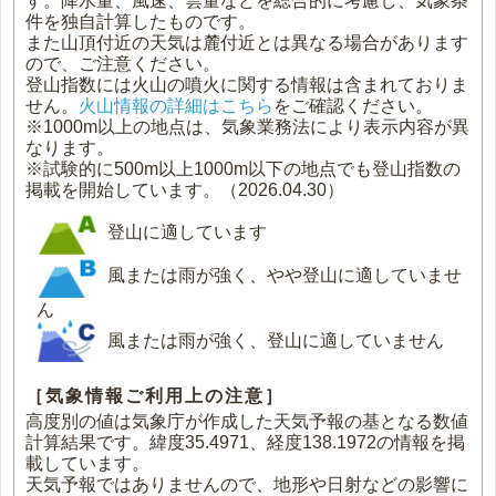
す。降水量、風速、雲量などを総合的に考慮し、気象条
件を独自計算したものです。
また山頂付近の天気は麓付近とは異なる場合があります
ので、ご注意ください。
登山指数には火山の噴火に関する情報は含まれておりま
せん。
火山情報の詳細はこちら
をご確認ください。
※1000m以上の地点は、気象業務法により表示内容が異
なります。
※試験的に500m以上1000m以下の地点でも登山指数の
掲載を開始しています。（2026.04.30）
登山に適しています
風または雨が強く、やや登山に適していませ
ん
風または雨が強く、登山に適していません
［気象情報ご利用上の注意］
高度別の値は気象庁が作成した天気予報の基となる数値
計算結果です。緯度35.4971、経度138.1972の情報を掲
載しています。
天気予報ではありませんので、地形や日射などの影響に