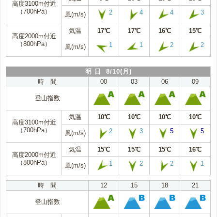
高度3100m付近
（700hPa）
2
4
4
3
風(m/s)
気温
17℃
17℃
16℃
15℃
高度2000m付近
（800hPa）
1
1
2
2
風(m/s)
明 日 8/10(月)
時 間
00
03
06
09
登山指数
気温
10℃
10℃
10℃
10℃
高度3100m付近
（700hPa）
2
3
5
5
風(m/s)
気温
15℃
15℃
15℃
16℃
高度2000m付近
（800hPa）
1
2
2
1
風(m/s)
時 間
12
15
18
21
登山指数