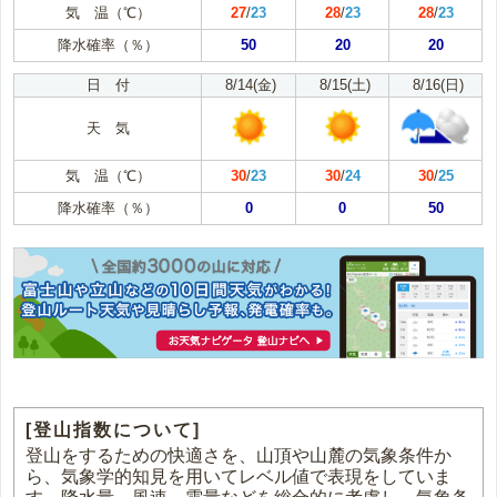
気 温（℃）
27
/
23
28
/
23
28
/
23
降水確率（％）
50
20
20
日 付
8/14(金)
8/15(土)
8/16(日)
天 気
気 温（℃）
30
/
23
30
/
24
30
/
25
降水確率（％）
0
0
50
[登山指数について]
登山をするための快適さを、山頂や山麓の気象条件か
ら、気象学的知見を用いてレベル値で表現をしていま