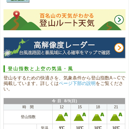
登山指数と上空の気温・風
登山をするための快適さを、気象条件から登山指数A～Cで
掲載しています。詳しくは
ページ下部の説明
をご覧くださ
い。
今 日 8/9(日)
時 間
12
15
18
21
登山指数
気温
9℃
10℃
10℃
10℃