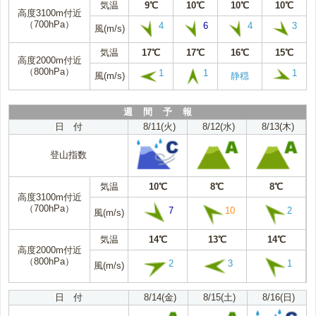
気温
9℃
10℃
10℃
10℃
高度3100m付近
（700hPa）
4
6
4
3
風(m/s)
気温
17℃
17℃
16℃
15℃
高度2000m付近
（800hPa）
1
1
1
風(m/s)
静穏
週 間 予 報
日 付
8/11(火)
8/12(水)
8/13(木)
登山指数
気温
10℃
8℃
8℃
高度3100m付近
（700hPa）
7
10
2
風(m/s)
気温
14℃
13℃
14℃
高度2000m付近
（800hPa）
2
3
1
風(m/s)
日 付
8/14(金)
8/15(土)
8/16(日)