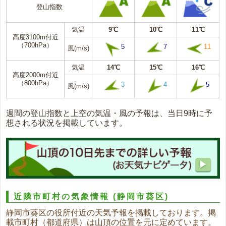
登山指数
気温
9℃
10℃
11℃
高度3100m付近
（700hPa）
5
7
11
風(m/s)
気温
14℃
15℃
16℃
高度2000m付近
（800hPa）
3
4
5
風(m/s)
週間の登山指数と上空の気温・風の予報は、当日9時に予
想される状況を掲載しています。
近隣市町村の気象情報
(静岡市葵区)
静岡市葵区の役所付近の天気予報を掲載しております。掲
載市町村（都道府県）は山頂の位置を元に定めています。