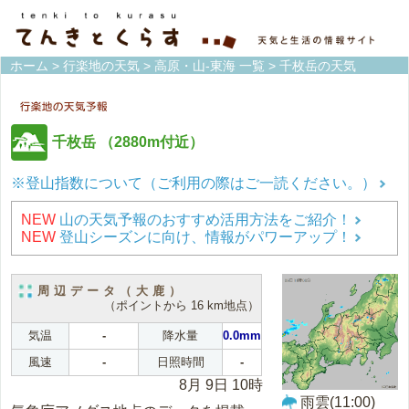
ホーム
>
行楽地の天気
>
高原・山-東海 一覧
> 千枚岳の天気
千枚岳
（2880m付近）
※登山指数について（ご利用の際はご一読ください。）
NEW
山の天気予報のおすすめ活用方法をご紹介！
NEW
登山シーズンに向け、情報がパワーアップ！
周辺データ（大鹿）
（ポイントから 16 km地点）
気温
-
降水量
0.0mm
風速
-
日照時間
-
8月 9日 10時
雨雲(11:00)