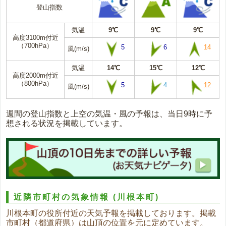
登山指数
気温
9℃
9℃
9℃
高度3100m付近
（700hPa）
5
6
14
風(m/s)
気温
14℃
15℃
12℃
高度2000m付近
（800hPa）
5
4
12
風(m/s)
週間の登山指数と上空の気温・風の予報は、当日9時に予
想される状況を掲載しています。
近隣市町村の気象情報
(川根本町)
川根本町の役所付近の天気予報を掲載しております。掲載
市町村（都道府県）は山頂の位置を元に定めています。