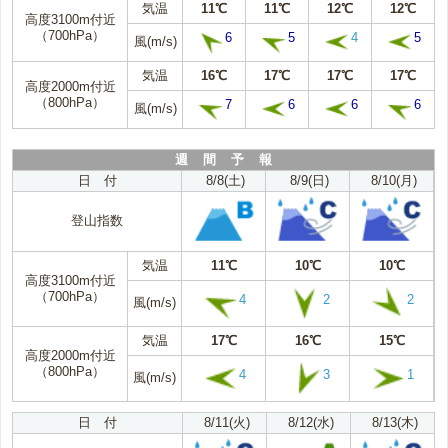
気温
11℃
11℃
12℃
12℃
高度3100m付近
（700hPa）
6
5
4
5
風(m/s)
気温
16℃
17℃
17℃
17℃
高度2000m付近
（800hPa）
7
6
6
6
風(m/s)
週 間 予 報
日 付
8/8(土)
8/9(日)
8/10(月)
登山指数
気温
11℃
10℃
10℃
高度3100m付近
（700hPa）
4
2
2
風(m/s)
気温
17℃
16℃
15℃
高度2000m付近
（800hPa）
4
3
1
風(m/s)
日 付
8/11(火)
8/12(水)
8/13(木)