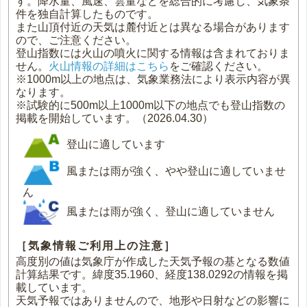
す。降水量、風速、雲量などを総合的に考慮し、気象条
件を独自計算したものです。
また山頂付近の天気は麓付近とは異なる場合があります
ので、ご注意ください。
登山指数には火山の噴火に関する情報は含まれておりま
せん。
火山情報の詳細はこちら
をご確認ください。
※1000m以上の地点は、気象業務法により表示内容が異
なります。
※試験的に500m以上1000m以下の地点でも登山指数の
掲載を開始しています。（2026.04.30）
登山に適しています
風または雨が強く、やや登山に適していませ
ん
風または雨が強く、登山に適していません
［気象情報ご利用上の注意］
高度別の値は気象庁が作成した天気予報の基となる数値
計算結果です。緯度35.1960、経度138.0292の情報を掲
載しています。
天気予報ではありませんので、地形や日射などの影響に