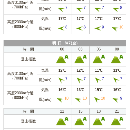
高度3100m付近
（700hPa）
7
7
7
8
風(m/s)
気温
17℃
17℃
17℃
17℃
高度2000m付近
（800hPa）
8
8
9
10
風(m/s)
明 日 8/7(金)
時 間
00
03
06
09
登山指数
気温
12℃
12℃
11℃
11℃
高度3100m付近
（700hPa）
7
7
7
7
風(m/s)
気温
16℃
16℃
15℃
16℃
高度2000m付近
（800hPa）
10
10
10
9
風(m/s)
時 間
12
15
18
21
登山指数