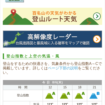
登山指数と上空の気温・風
登山をするための快適さを、気象条件から登山指数A～Cで
掲載しています。詳しくは
ページ下部の説明
をご覧くださ
い。
今 日 8/6(木)
時 間
12
15
18
21
登山指数
気温
11℃
12℃
12℃
12℃