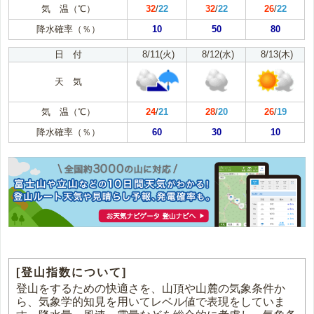
気 温（℃）
32
/
22
32
/
22
26
/
22
降水確率（％）
10
50
80
日 付
8/11(火)
8/12(水)
8/13(木)
天 気
気 温（℃）
24
/
21
28
/
20
26
/
19
降水確率（％）
60
30
10
[登山指数について]
登山をするための快適さを、山頂や山麓の気象条件か
ら、気象学的知見を用いてレベル値で表現をしていま