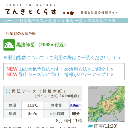
ホーム
>
行楽地の天気
>
高原・山-東海 一覧
> 黒法師岳の天気
黒法師岳
（2068m付近）
※登山指数について（ご利用の際はご一読ください。）
NEW
山の天気予報のおすすめ活用方法をご紹介！
NEW
登山シーズンに向け、情報がパワーアップ！
周辺データ（川根本町）
（ポイントから 14 km地点）
気温
33.2℃
降水量
0.0mm
風速
2m/s
日照時間
60分
8月 6日 11時
雨雲(11:20)