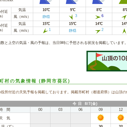
気温
10℃
9℃
8℃
8
m付近
3
6
a）
風（m/s）
静穏
気温
15℃
15℃
14℃
14
m付近
1
2
a）
風（m/s）
静穏
指数と上空の気温・風の予報は、当日9時に予想される状況を掲載しています
町村の気象情報
(静岡市葵区)
の役所付近の天気予報を掲載しております。掲載市町村（都道府県）は山頂の
今 日 8/7(金)
時 間
00
03
06
09
12
天 気
 温（℃）
30
32