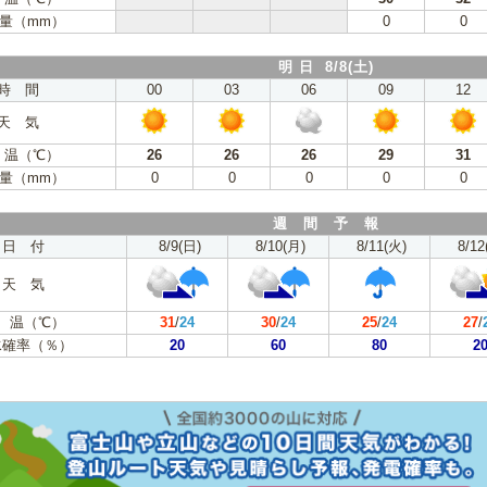
量（mm）
0
0
明 日 8/8(土)
時 間
00
03
06
09
12
天 気
 温（℃）
26
26
26
29
31
量（mm）
0
0
0
0
0
週 間 予 報
日 付
8/9(日)
8/10(月)
8/11(火)
8/12
天 気
 温（℃）
31
/
24
30
/
24
25
/
24
27
/
水確率（％）
20
60
80
2