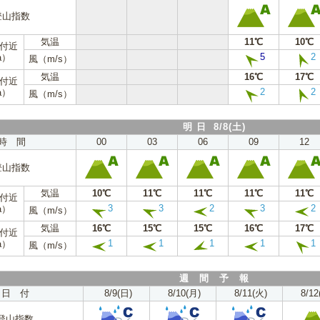
登山指数
気温
11℃
10℃
m付近
5
2
a）
風（m/s）
気温
16℃
17℃
m付近
2
2
a）
風（m/s）
明 日 8/8(土)
時 間
00
03
06
09
12
登山指数
気温
10℃
11℃
11℃
11℃
11℃
m付近
3
3
2
3
2
a）
風（m/s）
気温
16℃
15℃
15℃
16℃
17℃
m付近
1
1
1
1
1
a）
風（m/s）
週 間 予 報
日 付
8/9(日)
8/10(月)
8/11(火)
8/12
登山指数