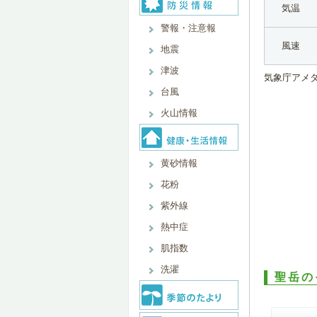
気温
警報・注意報
風速
地震
津波
気象庁アメ
台風
火山情報
黄砂情報
花粉
紫外線
熱中症
肌指数
洗濯
聖岳の