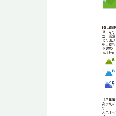
[登山指
登山をす
速、雲量
また山頂
登山指数
※100
※試験的
［気象情
高度別の
す。
天気予報