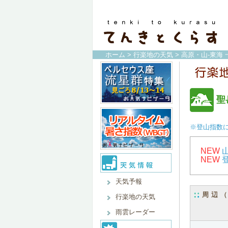
ホーム
>
行楽地の天気
>
高原・山-東海 
聖
※登山指数
NEW
NEW
天気予報
周辺
行楽地の天気
雨雲レーダー