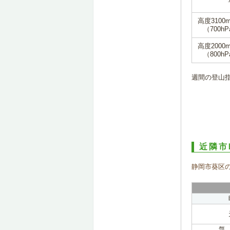
高度3100
（700hP
高度2000
（800hP
週間の登山
近隣市
静岡市葵区
気