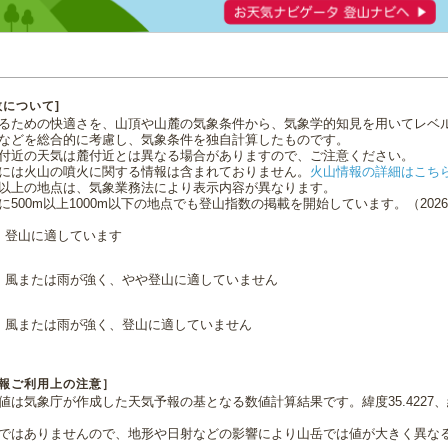
数について]
るための快適さを、山頂や山麓の気象条件から、気象学的知見を用いてレベ
などを総合的に考慮し、気象条件を独自計算したものです。
付近の天気は麓付近とは異なる場合がありますので、ご注意ください。
には火山の噴火に関する情報は含まれておりません。
火山情報の詳細はこち
0m以上の地点は、気象業務法により表示内容が異なります。
に500m以上1000m以下の地点でも登山指数の掲載を開始しています。（2026.0
登山に適しています
風または雨が強く、やや登山に適していません
風または雨が強く、登山に適していません
報ご利用上の注意］
値は気象庁が作成した天気予報の基となる数値計算結果です。緯度35.4227、経
ではありませんので、地形や日射などの影響により山岳では値が大きく異な