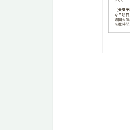
さい。
［天気予
今日明日天
週間天気
※数時間