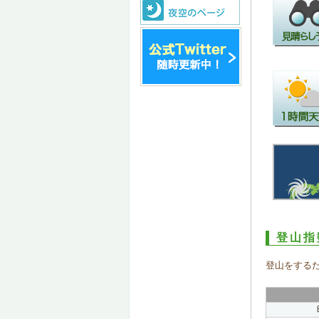
登山指
登山をする