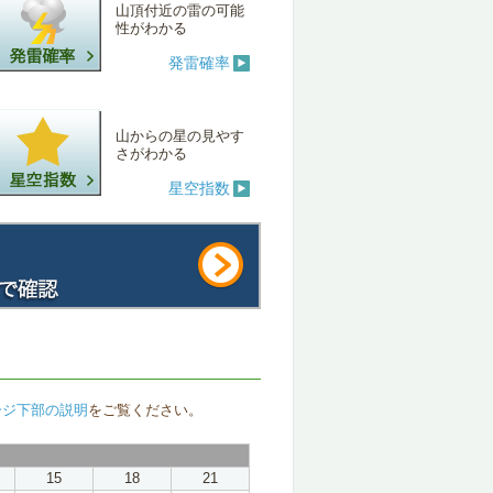
山頂付近の雷の可能
性がわかる
発雷確率
山からの星の見やす
さがわかる
星空指数
ージ下部の説明
をご覧ください。
15
18
21