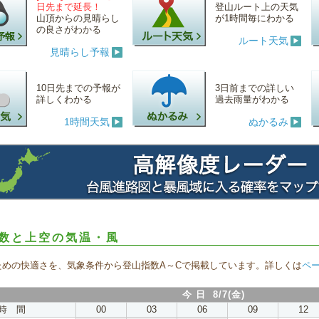
日先まで延長！
登山ルート上の天気
山頂からの見晴らし
が1時間毎にわかる
の良さがわかる
ルート天気
見晴らし予報
10日先までの予報が
3日前までの詳しい
詳しくわかる
過去雨量がわかる
1時間天気
ぬかるみ
数と上空の気温・風
ための快適さを、気象条件から登山指数A～Cで掲載しています。詳しくは
ペ
今 日 8/7(金)
時 間
00
03
06
09
12