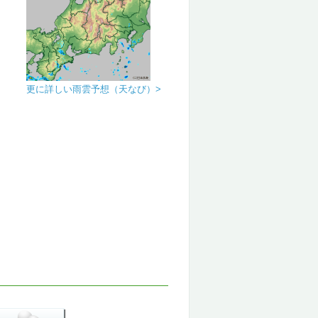
更に詳しい雨雲予想（天なび）>