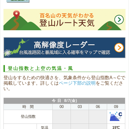
登山指数と上空の気温・風
登山をするための快適さを、気象条件から登山指数A～Cで
掲載しています。詳しくは
ページ下部の説明
をご覧くださ
い。
今 日 8/7(金)
時 間
00
03
06
09
登山指数
気温
19℃