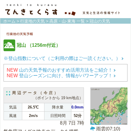
ホーム
>
行楽地の天気
>
高原・山-東海 一覧
> 冠山の天気
冠山
（1256m付近）
※登山指数について（ご利用の際はご一読ください。）
NEW
山の天気予報のおすすめ活用方法をご紹介！
NEW
登山シーズンに向け、情報がパワーアップ！
周辺データ（今庄）
（ポイントから 19 km地点）
気温
26.5℃
降水量
0.0mm
風速
2m/s
日照時間
52分
8月 7日 7時
雨雲(07:10)