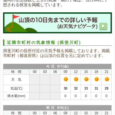
想される状況を掲載しています。
近隣市町村の気象情報
(揖斐川町)
揖斐川町の役所付近の天気予報を掲載しております。掲載
市町村（都道府県）は山頂の位置を元に定めています。
今 日 8/7(金)
時 間
00
03
06
09
12
15
18
21
天 気
気温(℃)
30
32
33
31
29
降水量(mm)
0
0
0
0
0
明 日 8/8(土)
時 間
00
03
06
09
12
15
18
21