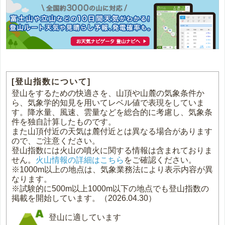
[登山指数について]
登山をするための快適さを、山頂や山麓の気象条件か
ら、気象学的知見を用いてレベル値で表現をしていま
す。降水量、風速、雲量などを総合的に考慮し、気象条
件を独自計算したものです。
また山頂付近の天気は麓付近とは異なる場合があります
ので、ご注意ください。
登山指数には火山の噴火に関する情報は含まれておりま
せん。
火山情報の詳細はこちら
をご確認ください。
※1000m以上の地点は、気象業務法により表示内容が異
なります。
※試験的に500m以上1000m以下の地点でも登山指数の
掲載を開始しています。（2026.04.30）
登山に適しています