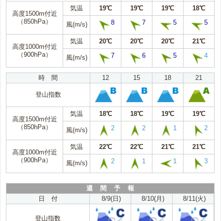
気温
19℃
19℃
19℃
18℃
高度1500m付近
（850hPa）
8
7
5
5
風(m/s)
気温
20℃
20℃
20℃
21℃
高度1000m付近
（900hPa）
7
6
5
4
風(m/s)
時 間
12
15
18
21
登山指数
気温
18℃
18℃
19℃
19℃
高度1500m付近
（850hPa）
2
2
1
2
風(m/s)
気温
22℃
22℃
21℃
21℃
高度1000m付近
（900hPa）
2
1
1
3
風(m/s)
週 間 予 報
日 付
8/9(日)
8/10(月)
8/11(火)
登山指数