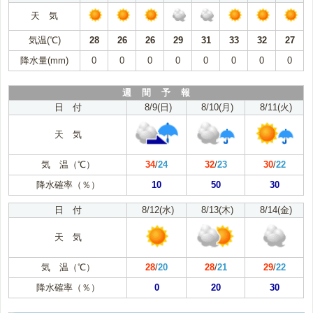
天 気
気温(℃)
28
26
26
29
31
33
32
27
降水量(mm)
0
0
0
0
0
0
0
0
週 間 予 報
日 付
8/9(日)
8/10(月)
8/11(火)
天 気
気 温（℃）
34
/
24
32
/
23
30
/
22
降水確率（％）
10
50
30
日 付
8/12(水)
8/13(木)
8/14(金)
天 気
気 温（℃）
28
/
20
28
/
21
29
/
22
降水確率（％）
0
20
30