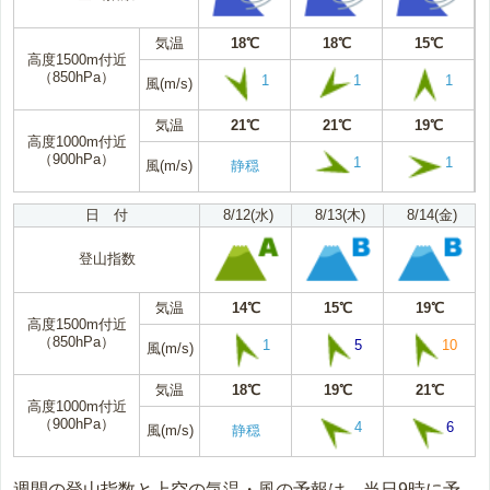
気温
18℃
18℃
15℃
高度1500m付近
（850hPa）
1
1
1
風(m/s)
気温
21℃
21℃
19℃
高度1000m付近
（900hPa）
1
1
風(m/s)
静穏
日 付
8/12(水)
8/13(木)
8/14(金)
登山指数
気温
14℃
15℃
19℃
高度1500m付近
（850hPa）
1
5
10
風(m/s)
気温
18℃
19℃
21℃
高度1000m付近
（900hPa）
4
6
風(m/s)
静穏
週間の登山指数と上空の気温・風の予報は、当日9時に予