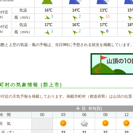
気温
16℃
14℃
13℃
15
m付近
3
2
10
a）
風（m/s）
気温
17℃
16℃
17℃
18
m付近
1
2
6
a）
風（m/s）
指数と上空の気温・風の予報は、当日9時に予想される状況を掲載しています
町村の気象情報
(郡上市)
所付近の天気予報を掲載しております。掲載市町村（都道府県）は山頂の位置
今 日 8/9(日)
時 間
00
03
06
09
12
天 気
 温（℃）
23
21
27
32