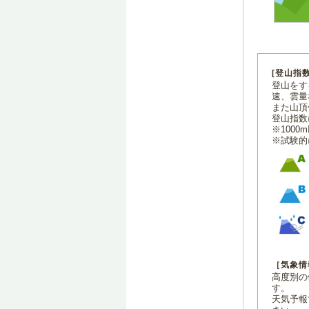
[登山指
登山をす
速、雲量
また山頂
登山指数
※100
※試験的
［気象情
高度別の
す。
天気予報