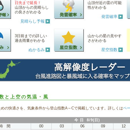
日先まで延長！
山頂付近の雷の可能
山頂からの見晴らし
性がわかる
の良さがわかる
発雷確率
見晴らし予報
3日前までの詳しい
山からの星の見やす
過去雨量がわかる
さがわかる
ぬかるみ
星空指数
数と上空の気温・風
ための快適さを、気象条件から登山指数A～Cで掲載しています。詳しくは
ペ
今 日 8/9(日)
時 間
00
03
06
09
12