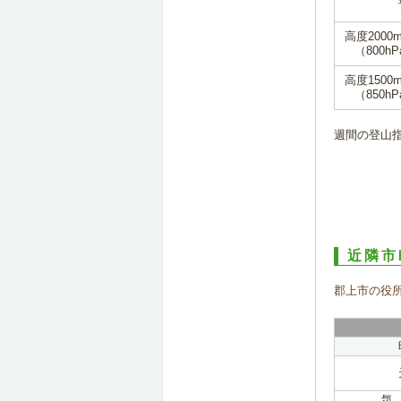
高度2000
（800hP
高度1500
（850hP
週間の登山
近隣市
郡上市の役
気