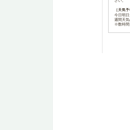
さい。
［天気予
今日明日天
週間天気
※数時間