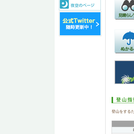
登山指
登山をする