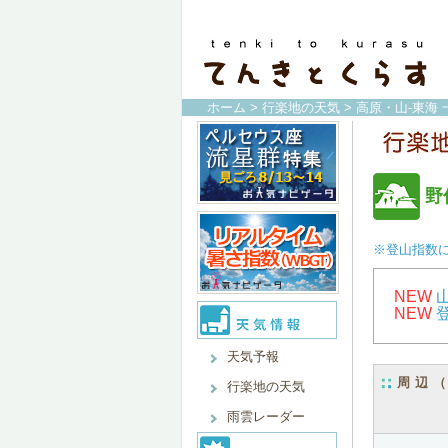
ホーム
>
行楽地の天気
>
高原・山-東海 
野
※登山指数
NEW
NEW
天気予報
周辺
行楽地の天気
雨雲レーダー