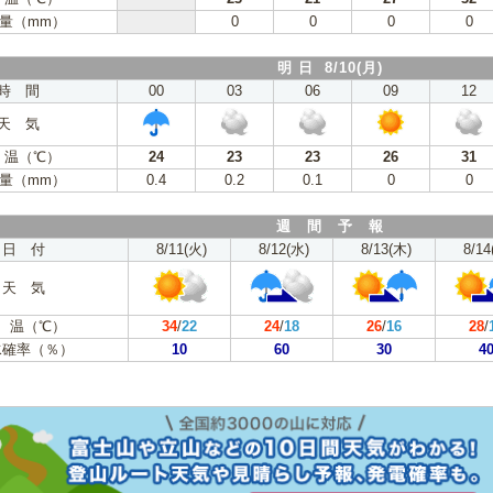
量（mm）
0
0
0
0
明 日 8/10(月)
時 間
00
03
06
09
12
天 気
 温（℃）
24
23
23
26
31
量（mm）
0.4
0.2
0.1
0
0
週 間 予 報
日 付
8/11(火)
8/12(水)
8/13(木)
8/14
天 気
 温（℃）
34
/
22
24
/
18
26
/
16
28
/
水確率（％）
10
60
30
4