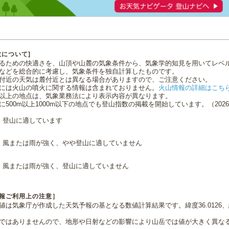
数について]
るための快適さを、山頂や山麓の気象条件から、気象学的知見を用いてレベ
などを総合的に考慮し、気象条件を独自計算したものです。
付近の天気は麓付近とは異なる場合がありますので、ご注意ください。
には火山の噴火に関する情報は含まれておりません。
火山情報の詳細はこち
0m以上の地点は、気象業務法により表示内容が異なります。
に500m以上1000m以下の地点でも登山指数の掲載を開始しています。（2026.0
登山に適しています
風または雨が強く、やや登山に適していません
風または雨が強く、登山に適していません
報ご利用上の注意］
値は気象庁が作成した天気予報の基となる数値計算結果です。緯度36.0126、経
ではありませんので、地形や日射などの影響により山岳では値が大きく異な