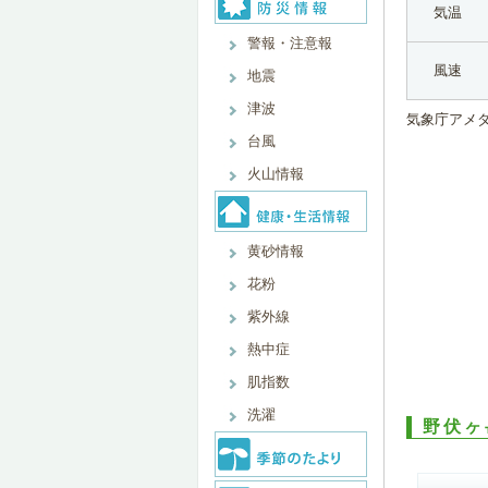
気温
警報・注意報
風速
地震
津波
気象庁アメ
台風
火山情報
黄砂情報
花粉
紫外線
熱中症
肌指数
洗濯
野伏ヶ